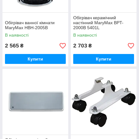
Обігрівач керамічний
Обігрівач ванної кімнати
настінний MaryMax BPT-
MaryMax HBH-2005B
2000B 5401L
В наявності
В наявності
2 565
2 703
₴
₴
Купити
Купити