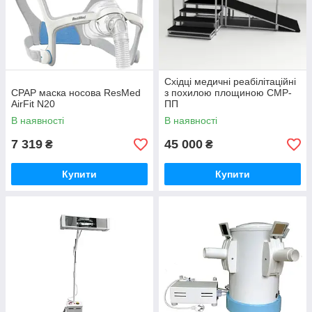
Східці медичні реабілітаційні
CPAP маска носова ResMed
з похилою площиною СМР-
AirFit N20
ПП
В наявності
В наявності
7 319
45 000
₴
₴
Купити
Купити