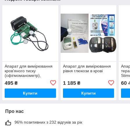
Апарат для вимірювання
Апарат для вимірювання
Апар
кров'яного тиску
рівня глюкози в крові
тера
(сфігмоманометр),
Stim
стетоскоп у комплекті
495
1 185
60 
₴
₴
Купити
Купити
Про нас
96% позитивних з 232 відгуків за рік