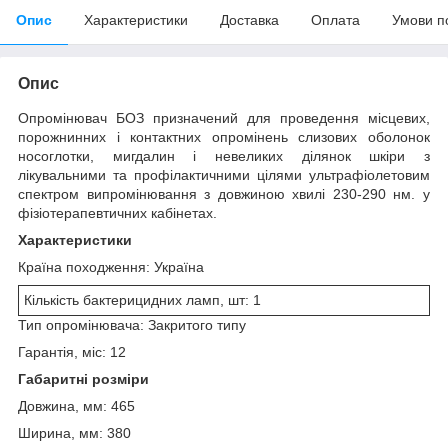
Опис
Характеристики
Доставка
Оплата
Умови п
Опис
Опромінювач БОЗ призначений для проведення місцевих,
порожнинних і контактних опромінень слизових оболонок
носоглотки, мигдалин і невеликих ділянок шкіри з
лікувальними та профілактичними цілями ультрафіолетовим
спектром випромінювання з довжиною хвилі 230-290 нм. у
фізіотерапевтичних кабінетах.
Характеристики
Країна походження: Україна
Кількість бактерицидних ламп, шт: 1
Тип опромінювача: Закритого типу
Гарантія, міс: 12
Габаритні розміри
Довжина, мм: 465
Ширина, мм: 380