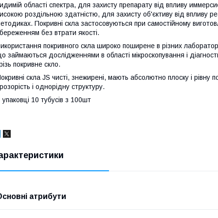
идимій області спектра, для захисту препарату від впливу иммерсио
исокою роздільною здатністю, для захисту об'єктиву від впливу ре
етодиках. Покривні скла застосовуються при самостійному виготовл
береженням без втрати якості.
икористання покривного скла широко поширене в різних лабораторі
о займаються дослідженнями в області мікроскопування і діагно
різь покривне скло.
окривні скла JS чисті, знежирені, мають абсолютно плоску і рівну
розорість і однорідну структуру.
 упаковці 10 тубусів з 100шт
арактеристики
Основні атрибути