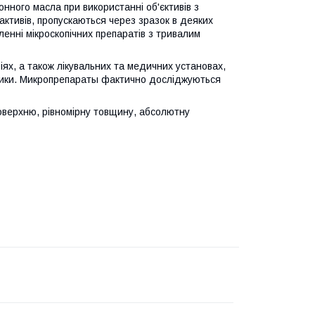
нного масла при використанні об'єктивів з
активів, пропускаються через зразок в деяких
енні мікроскопічних препаратів з тривалим
ях, а також лікувальних та медичних установах,
стики. Микропрепараты фактично досліджуються
 поверхню, рівномірну товщину, абсолютну