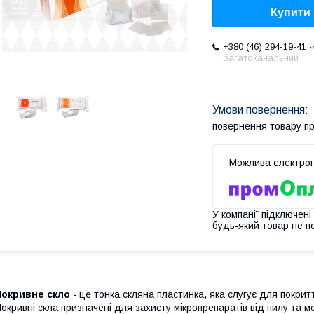
Купити
+380 (46) 294-19-41
багатоканальний
повернення товару п
У компанії підключені
будь-який товар не п
Покривне скло
- це тонка скляна пластинка, яка слугує для покри
окривні скла призначені для захисту мікропрепаратів від пилу та м