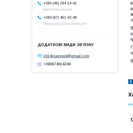
в
+380 (46) 294-19-41
в
багатоканальний
м
+380 (67) 461-42-49
з
Менеджер Олена/Наталя
В
щ
к
П
п
2014maxmed@gmail.com
В
+380674614249
Х