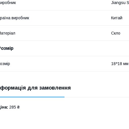
иробник
Jiangsu 
раїна виробник
Китай
атеріал
Скло
Розмір
озмір
18*18 мм
нформація для замовлення
іна:
285 ₴