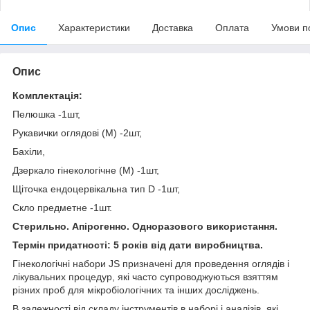
Опис
Характеристики
Доставка
Оплата
Умови п
Опис
Комплектація:
Пелюшка -1шт,
Рукавички оглядові (М) -2шт,
Бахіли,
Дзеркало гінекологічне (М) -1шт,
Щіточка ендоцервікальна тип D -1шт,
Скло предметне -1шт.
Стерильно. Апірогенно. Одноразового використання.
Термін придатності: 5 років від дати виробництва.
Гінекологічні набори JS призначені для проведення оглядів і
лікувальних процедур, які часто супроводжуються взяттям
різних проб для мікробіологічних та інших досліджень.
В залежності від складу інструментів в наборі і аналізів, які