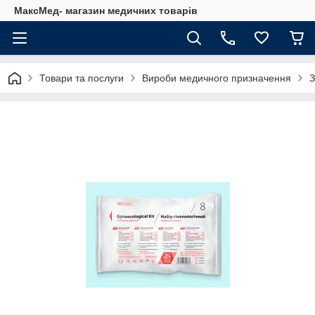
МаксМед- магазин медичних товарів
Товари та послуги
Вироби медичного призначення
З