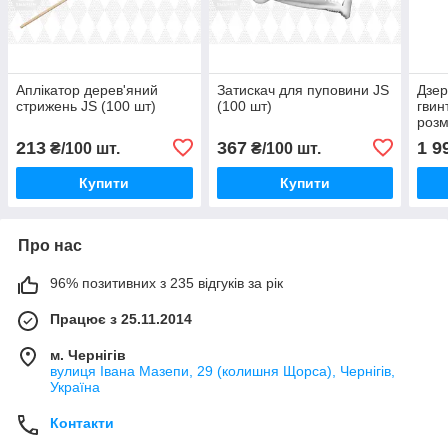
Аплікатор дерев'яний
Затискач для пуповини JS
Дзер
стрижень JS (100 шт)
(100 шт)
гвин
розм
213
367
1 9
₴/100 шт.
₴/100 шт.
Купити
Купити
Про нас
96% позитивних з 235 відгуків за рік
Працює з 25.11.2014
м. Чернігів
вулиця Івана Мазепи, 29 (колишня Щорса), Чернігів,
Україна
Контакти