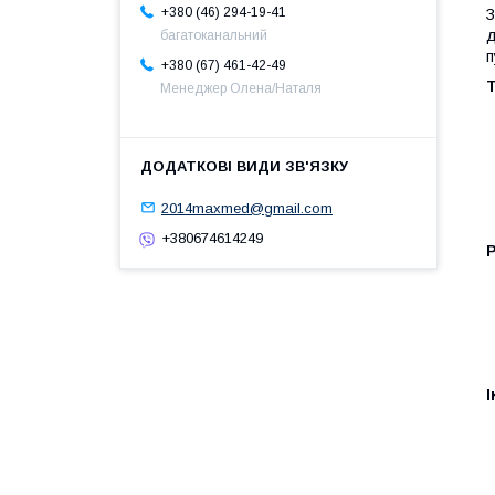
+380 (46) 294-19-41
З
д
багатоканальний
п
+380 (67) 461-42-49
Т
Менеджер Олена/Наталя
2014maxmed@gmail.com
+380674614249
Р
І