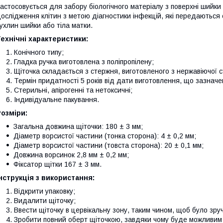
астосовується для забору біологічного матеріалу з поверхні шийки 
ослідження клітин з метою діагностики інфекцій, які передаються 
ухлин шийки або тіла матки.
ехнічні характеристики:
Конічного типу;
Гладка ручка виготовлена з поліпропілену;
Щіточка складається з стержня, виготовленого з нержавіючої с
Термін придатності 5 років від дати виготовлення, що зазначе
Стерильні, апірогенні та нетоксичні;
Індивідуальне пакування.
озміри:
Загальна довжина щіточки: 180 ± 3 мм;
Діаметр ворсистої частини (тонка сторона): 4 ± 0,2 мм;
Діаметр ворсистої частини (товста сторона): 20 ± 0,1 мм;
Довжина ворсинок 2,8 мм ± 0,2 мм;
Фіксатор щітки 167 ± 3 мм.
нструкція з використання:
Відкрити упаковку;
Видалити щіточку;
Ввести щіточку в цервікальну зону, таким чином, щоб було зр
Зробити повний оберт щіточкою, завдяки чому буде можливим