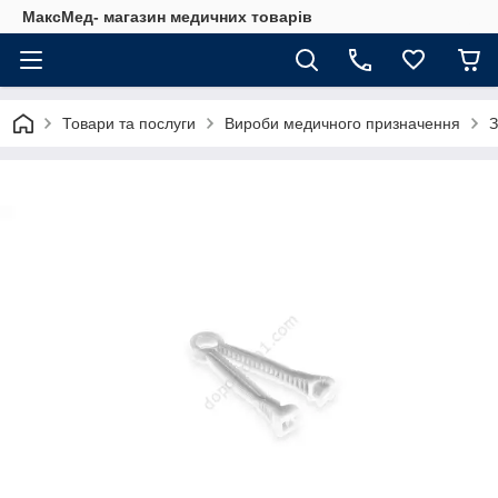
МаксМед- магазин медичних товарів
Товари та послуги
Вироби медичного призначення
З