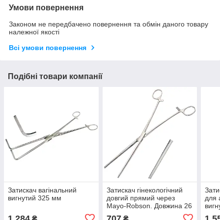
Умови повернення
Законом не передбачено повернення та обмін даного товару
належної якості
Всі умови повернення
Подібні товари компанії
Затискач вагінальний
Затискач гінекологічний
Зати
вигнутий 325 мм
довгий прямий через
для 
Mayo-Robson. Довжина 26
вигн
см
Довж
1 284
707
1 5
₴
₴