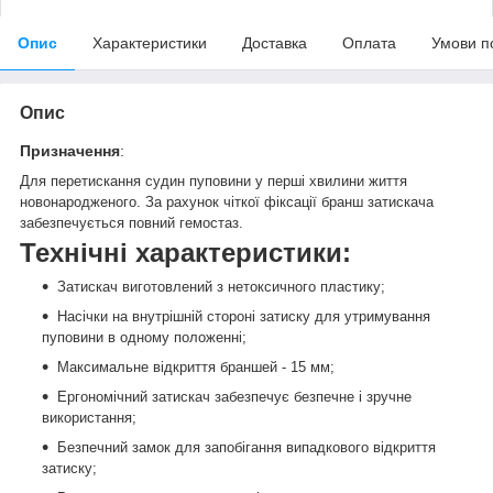
Опис
Характеристики
Доставка
Оплата
Умови п
Опис
Призначення
:
Для перетискання судин пуповини у перші хвилини життя
новонародженого. За рахунок чіткої фіксації бранш затискача
забезпечується повний гемостаз.
Технічні характеристики:
Затискач виготовлений з нетоксичного пластику;
Насічки на внутрішній стороні затиску для утримування
пуповини в одному положенні;
Максимальне відкриття браншей - 15 мм;
Ергономічний затискач забезпечує безпечне і зручне
використання;
Безпечний замок для запобігання випадкового відкриття
затиску;