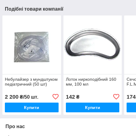
Подібні товари компанії
Небулайзер з мундштуком
Лоток ниркоподібний 160
Сечо
педіатричний (50 шт)
мм, 100 мл
F.L.
2 200
142
174
₴/50 шт.
₴
Купити
Купити
Про нас