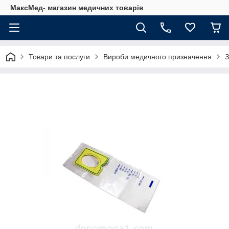
МаксМед- магазин медичних товарів
Товари та послуги
Вироби медичного призначення
З