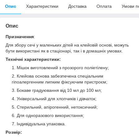
Опис
Характеристики
Доставка
Оплата
Умови п
Опис
Призначення
:
Для збору сечі у маленьких дітей на клейовій основі, можуть
бути використані як в стаціонарі, так і в домашніх умовах.
Технічні характеристики:
Мішок виготовлений з прозорого поліетілену;
Клейова основа забезпечена спеціальним
гіпоалергенним липким фіксуючим пристроєм;
Бокаве градуювання від 10 мл до 100 мл;
Універсальний для хлопчиків і дівчаток;
Стерильний, апірогенний, нетоксичний;
Для одноразового використання;
Індивідуальна упаковка.
Розмір: