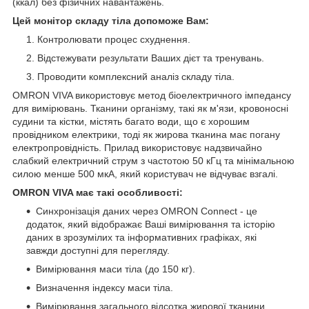
(ккал) без фізичних навантажень.
Цей монітор складу тіла допоможе Вам:
Контролювати процес схуднення.
Відстежувати результати Ваших дієт та тренувань.
Проводити комплексний аналіз складу тіла.
OMRON VIVA використовує метод біоелектричного імпедансу
для вимірювань. Тканини організму, такі як м'язи, кровоносні
судини та кістки, містять багато води, що є хорошим
провідником електрики, тоді як жирова тканина має погану
електропровідність. Прилад використовує надзвичайно
слабкий електричний струм з частотою 50 кГц та мінімальною
силою менше 500 мкΑ, який користувач не відчуває взгалі.
OMRON VIVA має такі особливості:
Синхронізація даних через OMRON Сonnect - це
додаток, який відображає Ваші вимірювання та історію
даних в зрозумілих та інформативних графіках, які
завжди доступні для перегляду.
Вимірювання маси тіла (до 150 кг).
Визначення індексу маси тіла.
Вимірювання загального відсотка жирової тканини.