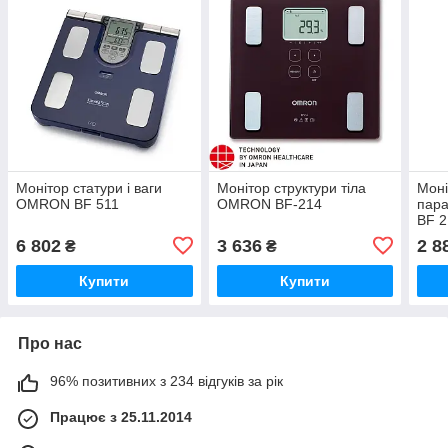
Монітор статури і ваги
Монітор структури тіла
Моні
OMRON BF 511
OMRON BF-214
пара
BF 2
6 802
3 636
2 8
₴
₴
Купити
Купити
Про нас
96% позитивних з 234 відгуків за рік
Працює з 25.11.2014