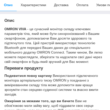
Опис
Характеристики
Доставка
Оплата
Умови п
Опис
OMRON VIVA
- це сучасний монітор складу ключових
параметрів тіла, який може бути синхронізований з Вашим
смартфоном, допомагаючи Вам досягти здорового та
підтягнутого тіла. Цей пристрій використовує технологію
Bluetooth для передачі Ваших даних до спеціального
мобільного додатку OMRON Сonnect. Таким чином, Ви легко
можете переглядати, зберігати та надсилати свої дані через
свій смартфон в будь-який зручний для Вас момент.
Переваги продукту
Подивитися повну картину
Використання підключеного
монітора артеріального тиску OMRON у поєднанні з
вимірюванням складу тіла може допомогти вам краще
зрозуміти стан серцево-судинної системи та вчасно вжити
заходів.
Ожиріння за межами того, що ви бачите
Вам не
обов'язково мати зайву вагу, щоб піддавати своє серце