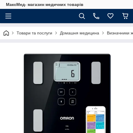
МаксМед- магазин медичних товарів
Товари та послуги
Домашня медицина
Визначники ж