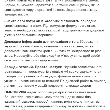
ризику. Навіть коли ваша вага та ІМТ знаходяться в межах
норми, ви можете наражатися на такий самий ризик, якщо
ваш відсоток жиру в організмі і рівень вісцерального жиру
занадто високі.
Знайте свої потреби в калоріях
Метаболізм природно
сповільнюється з віком. Підтримувати форму тіла легше,
знаючи необхідну кількість калорій та дотримуючись здорової
дієти з правильними порціями.
Докладна інформація для сильнішого тіла
Збереження
здорової м'язової маси, незважаючи на старіння, може
допомогти вам знизити кров'яний тиск та контролювати рівень
жиру. Нарощуйте або підтримуйте м'язову силу, щоб зробити
своє тіло сильнішим і здоровішим.
Завжди готовий. Просто наступи.
Функція автоматичного
розпізнавання користувачів з опцією «4 користувача + гість»,
швидке зчитування за 4 секунди, функція автоматичного
увімкнення/вимкнення та великий РК-дисплей роблять прилад
легким партнером у вашій подорожі на краще здоров'я.
OMRON VIVA
надає інформацію про кількість показників
Вашого тіла, включаючи масу тіла та індекс маси тіла,
загальний відсоток жирової тканини, вміст скелетних м'язів
відсотками, рівень вісцерального жиру та добовий метаболізм