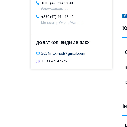
+380 (46) 294-19-41
багатоканальний
+380 (67) 461-42-49
Менеджер Олена/Наталя
Х
2014maxmed@gmail.com
+380674614249
В
К
І
Ц