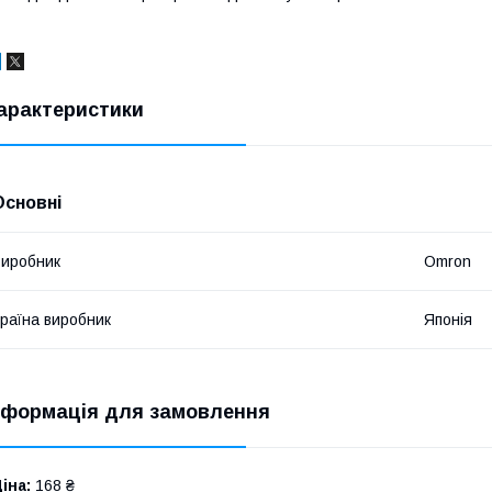
арактеристики
Основні
иробник
Omron
раїна виробник
Японія
нформація для замовлення
іна:
168 ₴