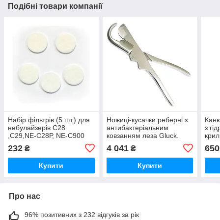
Подібні товари компанії
Набір фільтрів (5 шт.) для
Ножиці-кусачки реберні з
Каню
небулайзерів С28
антибактеріальним
з гі
,С29,NE-С28Р, NE-C900
ковзанням леза Gluck.
крил
Довжина 21 см
232
4 041
650
₴
₴
Купити
Купити
Про нас
96% позитивних з 232 відгуків за рік