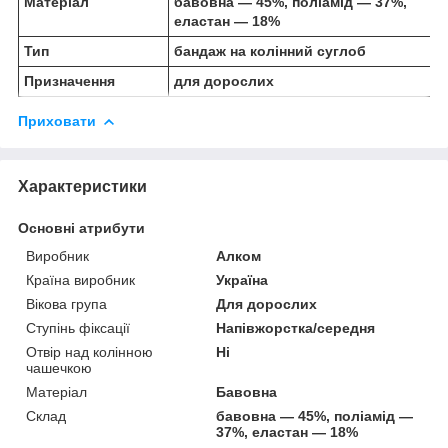
Матеріал
бавовна — 45%, поліамід — 37%,
еластан — 18%
Тип
бандаж на колінний суглоб
Призначення
для дорослих
Приховати
Характеристики
Основні атрибути
Виробник
Алком
Країна виробник
Україна
Вікова група
Для дорослих
Ступінь фіксації
Напівжорстка/середня
Отвір над колінною
Ні
чашечкою
Матеріал
Бавовна
Склад
бавовна — 45%, поліамід —
37%, еластан — 18%