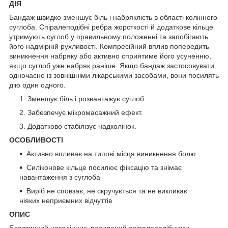
ДІЯ
Бандаж швидко зменшує біль і набряклість в області колінного
суглоба. Спіралеподібні ребра жорсткості й додаткове кільце
утримують суглоб у правильному положенні та запобігають
його надмірній рухливості. Компресійний вплив попередить
виникнення набряку або активно сприятиме його усуненню,
якщо суглоб уже набряк раніше. Якщо бандаж застосовувати
одночасно із зовнішніми лікарськими засобами, вони посилять
дію один одного.
Зменшує біль і розвантажує суглоб.
Забезпечує мікромасажний ефект.
Додатково стабілізує надколінок.
ОСОБЛИВОСТІ
Активно впливає на типові місця виникнення болю
Силіконове кільце посилює фіксацію та знімає
навантаження з суглоба
Виріб не сповзає, не скручується та не викликає
ніяких неприємних відчуттів
ОПИС
Еластичний наколінник, посилений спіралеподібними