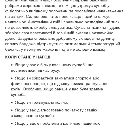
ребрами жорсткості, ніжно, але міцно утримує суглоб у
фізіологічно вигідному положенні та послаблює навантаження
на зв’язки. Силіконове пателярне кільце надійно фіксує
надколінок. Анатомічний крій і правильно розподілений тиск
не дозволяють виробу зміщуватись. Сучасна тканина чудово
зберігає свої властивості й зовнішній вигляд надзвичайно
довго. Завдяки спеціально добраному складові на ділянці
впливу бандажа підтримується оптимальний температурний
баланс: у ньому не жарко влітку й не холодно взимку.
КОЛИ СТАНЕ У НАГОДІ
Якщо у вас є біль у колінному суглобі, що
посилюється під час руху.
Якщо ви збираєтеся займатися спортом або
фізичною працею, що підвищує ризик травмування
колін. Особливо, якщо раніше у вас була травма
суглоба.
Якщо ви травмували коліно.
Якщо у вас діагностовано початкову стадію
захворювання суглоба.
Якщо у вас є проблеми з колінною чашечкою.