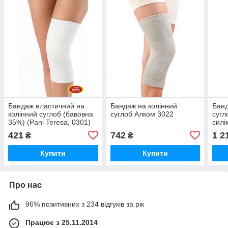
Бандаж еластичний на
Бандаж на колінний
Банд
колінний суглоб (бавовна
суглоб Алком 3022
сугл
35%) (Pani Teresa, 0301)
силі
Toro
421
742
1 2
₴
₴
(син
Купити
Купити
Про нас
96% позитивних з 234 відгуків за рік
Працює з 25.11.2014