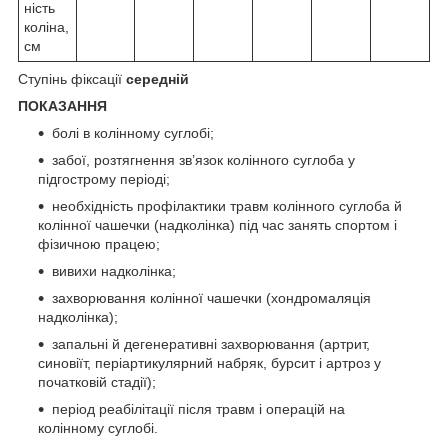
ність
коліна,
см
Ступінь фіксації
середній
ПОКАЗАННЯ
болі в колінному суглобі;
забої, розтягнення зв’язок колінного суглоба у
підгострому періоді;
необхідність профілактики травм колінного суглоба й
колінної чашечки (надколінка) під час занять спортом і
фізичною працею;
вивихи надколінка;
захворювання колінної чашечки (хондромаляція
надколінка);
запальні й дегенеративні захворювання (артрит,
синовіїт, періартикулярний набряк, бурсит і артроз у
початковій стадії);
період реабілітації після травм і операцій на
колінному суглобі.