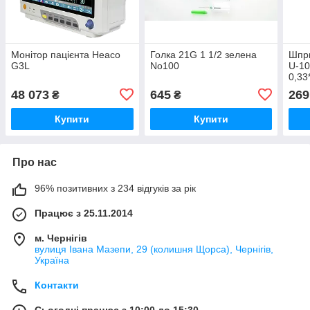
Монітор пацієнта Heaco
Голка 21G 1 1/2 зелена
Шпри
G3L
No100
U-10
0,33
комп
48 073
645
269
₴
₴
Купити
Купити
Про нас
96% позитивних з 234 відгуків за рік
Працює з 25.11.2014
м. Чернігів
вулиця Івана Мазепи, 29 (колишня Щорса), Чернігів,
Україна
Контакти
Сьогодні працює з 10:00 до 15:30