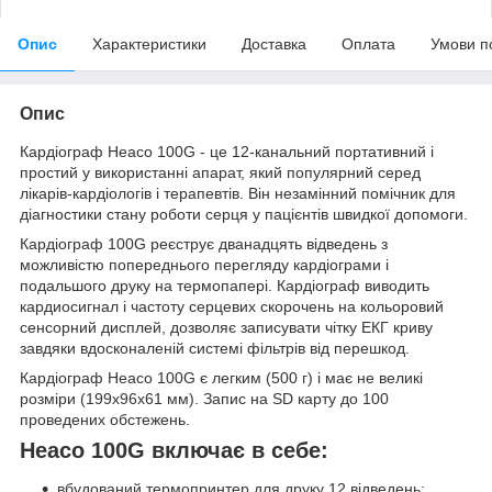
Опис
Характеристики
Доставка
Оплата
Умови п
Опис
Кардіограф Heaco 100G - це 12-канальний портативний і
простий у використанні апарат, який популярний серед
лікарів-кардіологів і терапевтів. Він незамінний помічник для
діагностики стану роботи серця у пацієнтів швидкої допомоги.
Кардіограф 100G реєструє дванадцять відведень з
можливістю попереднього перегляду кардіограми і
подальшого друку на термопапері. Кардіограф виводить
кардиосигнал і частоту серцевих скорочень на кольоровий
сенсорний дисплей, дозволяє записувати чітку ЕКГ криву
завдяки вдосконаленій системі фільтрів від перешкод.
Кардіограф Heaco 100G є легким (500 г) і має не великі
розміри (199х96х61 мм). Запис на SD карту до 100
проведених обстежень.
Heaco 100G включає в себе:
вбудований термопринтер для друку 12 відведень;