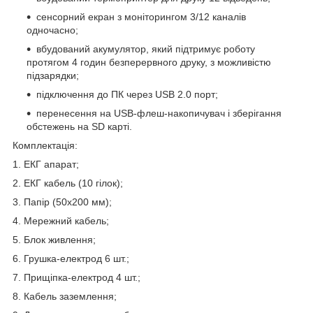
сенсорний екран з моніторингом 3/12 каналів
одночасно;
вбудований акумулятор, який підтримує роботу
протягом 4 годин безперервного друку, з можливістю
підзарядки;
підключення до ПК через USB 2.0 порт;
перенесення на USB-флеш-накопичувач і зберігання
обстежень на SD карті.
Комплектація:
1. ЕКГ апарат;
2. ЕКГ кабель (10 гілок);
3. Папір (50х200 мм);
4. Мережний кабель;
5. Блок живлення;
6. Грушка-електрод 6 шт.;
7. Прищіпка-електрод 4 шт.;
8. Кабель заземлення;