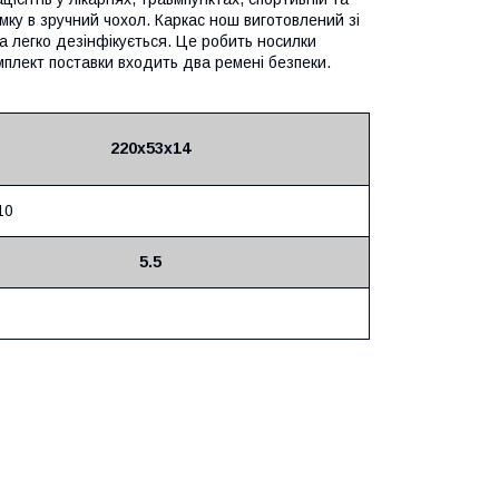
ку в зручний чохол. Каркас нош виготовлений зі
ка легко дезінфікується. Це робить носилки
мплект поставки входить два ремені безпеки.
220х53х14
10
5.5