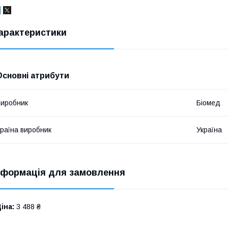
арактеристики
Основні атрибути
иробник
Біомед
раїна виробник
Україна
нформація для замовлення
іна:
3 488 ₴