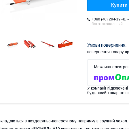
Купити
+380 (46) 294-19-41
багатоканальний
повернення товару п
У компанії підключені
будь-який товар не п
кладаються в поздовжньо-поперечному напрямку в зручний чохол.
осилки медичні «БІОМЕД» А10 призначені для транспортування паці