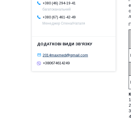
+380 (46) 294-19-41
е
багатоканальний
с
л
+380 (67) 461-42-49
Менеджер Олена/Наталя
2014maxmed@gmail.com
+380674614249
1
2
3
4