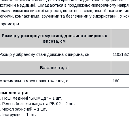
кстреній медицині. Складаються в поздовжньо-поперечному напрям
плаву алюмінію високої міцності, полотно із спеціальної тканини, я
егкими, компактними, зручними та безпечними у використанні. У ко
Параметри
Розмір у розгорнутому стані, довжина х ширина х
висота, см
Розмір у зібраному стані довжина х ширина, см
110х
18х
Вага
нетто,
кг
Максимальна маса навантаження, кг
160
Комплектація:
. Ноші медичні “БІОМЕД” – 1 шт.
. Ремінь безпеки пацієнта РБ-02 – 2 шт.
. Чохол захисний – 1 шт.
. Інструкція – 1 шт.