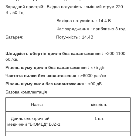
Зарядний пристрій: Вхідна потужність：змінний струм 220
В，50 Гц.
Вихідна потужність：14.4 В
Час заряджання：приблизно 3 год.
Батарея: Потужність：14.4В
Швидкість обертів дриля без навантаження
：≥300-1100
об./хв.
Рівень шуму дриля без навантаження
：≤75 дБ
Частота пилки без навантаження
：≥6000 раз/хв
Рівень шуму пили без навантаження
：≤90 дБ
Базова комплектація
Назва
кількість
Дриль електричний
1 шт.
медичний "БІОМЕД" BJZ-1: