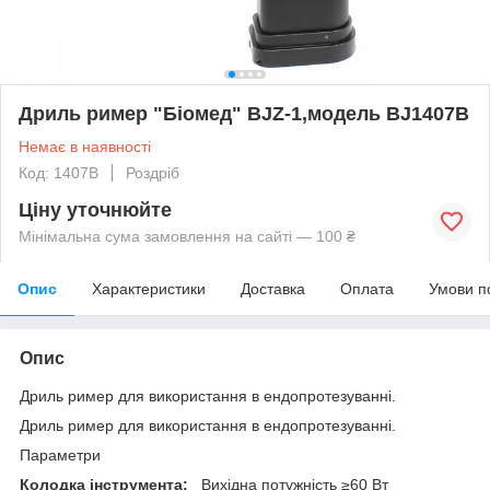
Дриль ример "Біомед" BJZ-1,модель BJ1407В
Немає в наявності
Код: 1407B
Роздріб
Ціну уточнюйте
Мінімальна сума замовлення на сайті — 100 ₴
Опис
Характеристики
Доставка
Оплата
Умови п
Опис
Дриль ример для використання в ендопротезуванні.
Дриль ример для використання в ендопротезуванні.
Параметри
Колодка інструмента:
Вихідна потужність ≥60 Вт