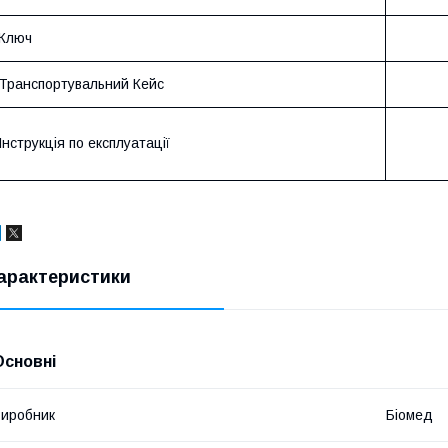
Ключ
Транспортувальний Кейс
Інструкція по експлуатації
арактеристики
Основні
иробник
Біомед