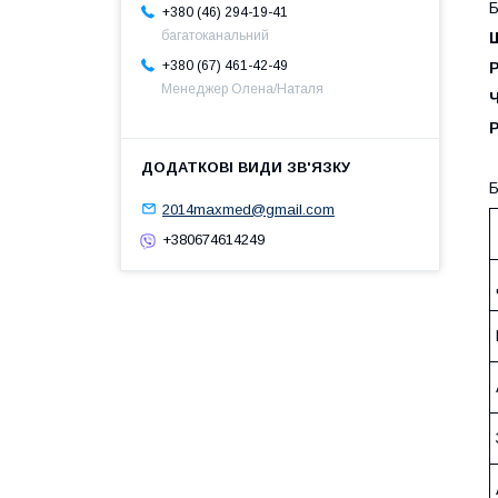
Б
+380 (46) 294-19-41
багатоканальний
+380 (67) 461-42-49
Менеджер Олена/Наталя
Б
2014maxmed@gmail.com
+380674614249