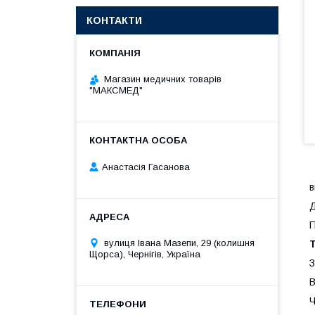
КОНТАКТИ
Магазин медичних товарів
"МАКСМЕД"
Анастасія Гасанова
в
Д
вулиця Івана Мазепи, 29 (колишня
Щорса), Чернігів, Україна
З
В
Ч