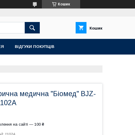
Кошик
Кошик
ЕЯ
ВІДГУКИ ПОКУПЦІВ
рична медична "Біомед" BJZ-
1102А
лення на сайті — 100 ₴
од:
1102A