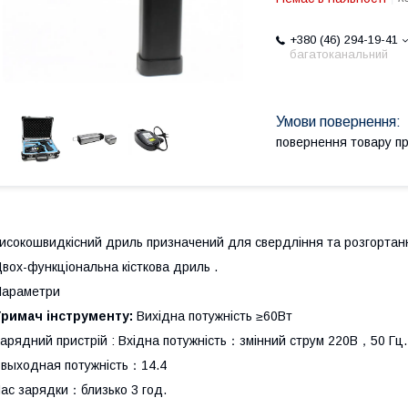
+380 (46) 294-19-41
багатоканальний
повернення товару п
исокошвидкісний дриль призначений для свердління та розгортання 
вох-функціональна кісткова дриль .
Параметри
Тримач інструменту:
Вихідна потужність ≥60Вт
арядний пристрій : Вхідна потужність：змінний струм 220В，50 Гц.
выходная потужність：14.4
ас зарядки：близько 3 год.