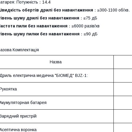
атарея: Потужність：14.4
Швидкість обертів дрилі без навантаження
：≥300-1100 об/хв.
Рівень шуму дрилі без навантаження
：≤75 дБ
Частота пили без навантаження
：≥6000 разів/хв
Рівень шуму пилки без навантаження
：≤90 дБ
азова Комплектація
Назва
Дриль електрична медична "БІОМЕД" BJZ-1:
Рукоятка
Акумуляторная батарея
Зарядний пристрій
Асептична воронка