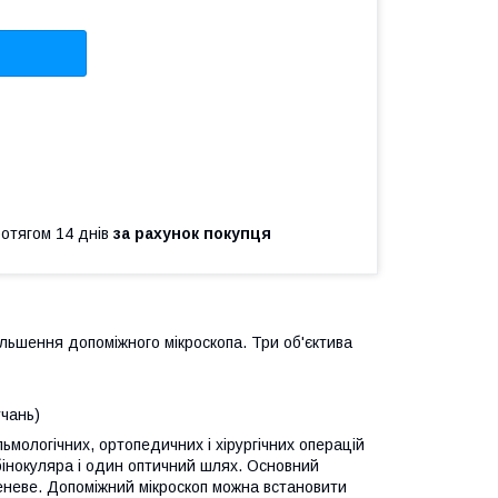
ротягом 14 днів
за рахунок покупця
ільшення допоміжного мікроскопа. Три об'єктива
учань)
ологічних, ортопедичних і хірургічних операцій
бінокуляра і один оптичний шлях. Основний
еневе. Допоміжний мікроскоп можна встановити