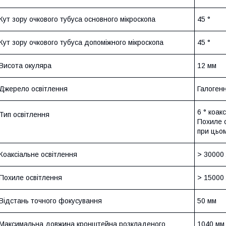
Кут зору очкового тубуса основного мікроскопа
45 °
Кут зору очкового тубуса допоміжного мікроскопа
45 °
Висота окуляра
12 мм
Джерело освітлення
Галогенн
6 ° коак
Тип освітлення
Похиле 
при цьом
Коаксіальне освітлення
>
30000 
Похиле освітлення
>
15000 
Відстань точного фокусування
50
мм
Максимальна довжина кронштейна розкладеного
1040 мм