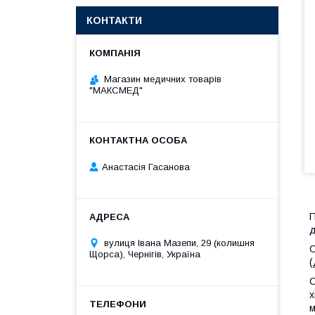
КОНТАКТИ
Магазин медичних товарів
"МАКСМЕД"
Анастасія Гасанова
П
д
вулиця Івана Мазепи, 29 (колишня
О
Щорса), Чернігів, Україна
(
О
х
м