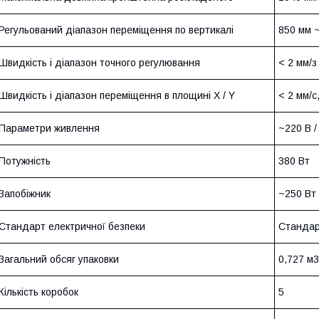
Регульований діапазон переміщення по вертикалі
850 мм 
Швидкість і діапазон точного регулювання
<
2 мм/з
Швидкість і діапазон переміщення в площині X / Y
<
2 мм/с
Параметри живлення
~220 В /
Потужність
380 Вт
Запобіжник
~250 Вт 
Стандарт електричної безпеки
Стандар
Загальний обсяг упаковки
0,727 м3
Кількість коробок
5