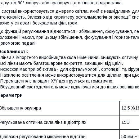
ід кутом 90° ліворуч або праворуч від основного мікроскопа.
 системі використовується джерело світла, який є нешкідливим для
нтенсивність. Залежно від характеру офтальмологічної операції с
ахисту сітківки і безкрасным фільтром.
о функцій регулювання відносяться - збільшення, фокусування, пе
оложенні і нахил, при цьому збільшення, фокусування і горизонта
опомогою педалі.
Особливості:
 Лінзи з імпортного виробництва скла Німеччини, знижують оптичну
 Всі лінзи мають багатошарове покриття, захищені від цвілі.
 икроскоп має три об'єктива - для офтальмології, ортопедії та хірургі
 Нахилене освітлення може використовуватися для щілини, при ц
 Переміщення в площині Х/Y центрується автоматично.
 Вбудований светоделитель може підключатися до інших зовнішніх
Параметри
Збільшення окуляра
12,5 X/1
Регульована оптична сила лінз в діоптріях
±5D
Діапазон регулювання міжзінична відстані
50 мм ~