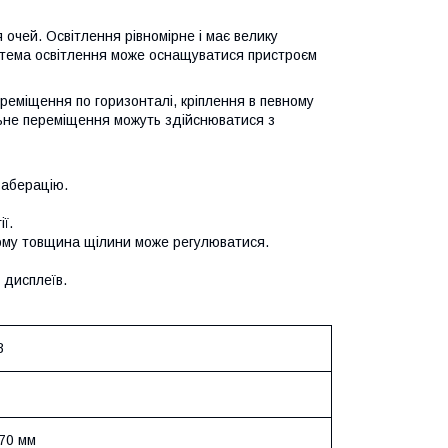
 очей. Освітлення рівномірне і має велику
истема освітлення може оснащуватися пристроєм
реміщення по горизонталі, кріплення в певному
льне переміщення можуть здійснюватися з
 аберацію.
ї.
ьому товщина щілини може регулюватися.
 дисплеїв.
8
 70 мм