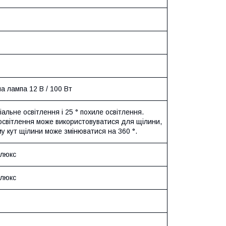
а лампа 12 В / 100
В
т
сіальне освітлення і 25 ° похиле освітлення.
освітлення може використовуватися для щілини,
у кут щілини може змінюватися на 360 °.
люкс
люкс