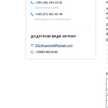
п
+380 (46) 294-19-41
багатоканальний
У
і
+380 (67) 461-42-49
з
Менеджер Олена/Наталя
Д
п
д
-
2014maxmed@gmail.com
-
+380674614249
-
-
-
-