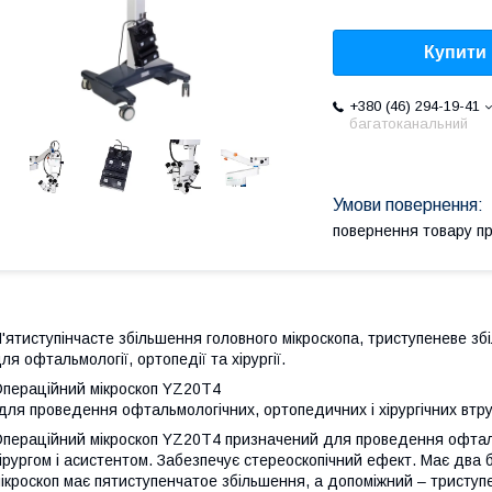
Купити
+380 (46) 294-19-41
багатоканальний
повернення товару п
'ятиступінчасте збільшення головного мікроскопа, триступеневе зб
ля офтальмології, ортопедії та хірургії.
пераційний мікроскоп YZ20T4
для проведення офтальмологічних, ортопедичних і хірургічних втр
пераційний мікроскоп YZ20T4 призначений для проведення офтальм
ірургом і асистентом. Забезпечує стереоскопічний ефект. Має два 
ікроскоп має пятиступенчатое збільшення, а допоміжний – триступ