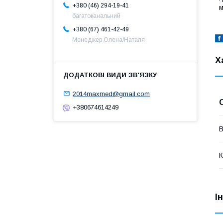
+380 (46) 294-19-41
м
багатоканальний
+380 (67) 461-42-49
Менеджер Олена/Наталя
Х
2014maxmed@gmail.com
+380674614249
В
К
І