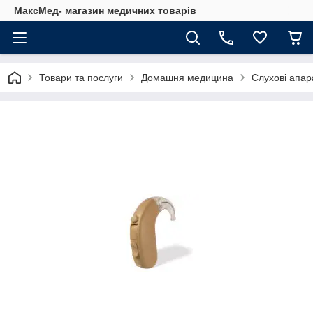
МаксМед- магазин медичних товарів
Товари та послуги
Домашня медицина
Слухові апар