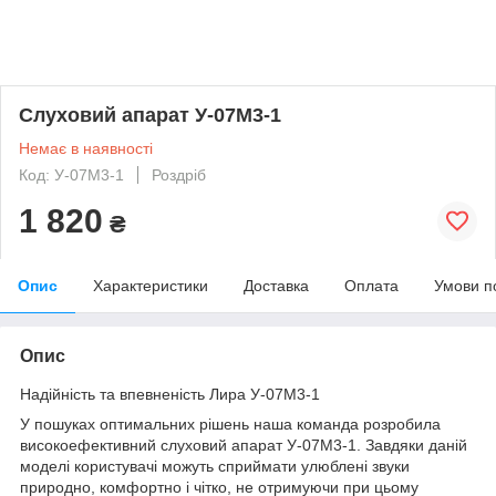
Слуховий апарат У-07М3-1
Немає в наявності
Код: У-07М3-1
Роздріб
1 820
₴
Опис
Характеристики
Доставка
Оплата
Умови п
Опис
Надійність та впевненість Лира У-07М3-1
У пошуках оптимальних рішень наша команда розробила
високоефективний слуховий апарат У-07М3-1. Завдяки даній
моделі користувачі можуть сприймати улюблені звуки
природно, комфортно і чітко, не отримуючи при цьому