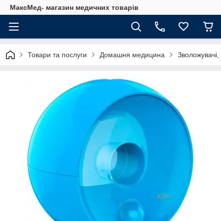
МаксМед- магазин медичних товарів
Товари та послуги
Домашня медицина
Зволожувачі, 