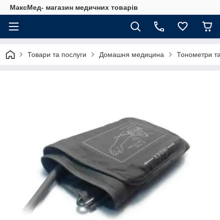
МаксМед- магазин медичних товарів
Товари та послуги
Домашня медицина
Тонометри та