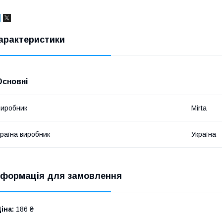
арактеристики
Основні
иробник
Mirta
раїна виробник
Україна
нформація для замовлення
іна:
186 ₴