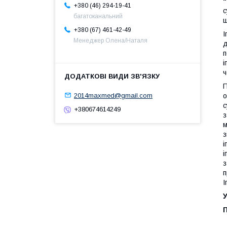
"
+380 (46) 294-19-41
с
багатоканальний
ш
+380 (67) 461-42-49
І
Менеджер Олена/Наталя
д
п
і
ч
П
2014maxmed@gmail.com
о
с
+380674614249
з
м
з
і
і
з
п
І
У