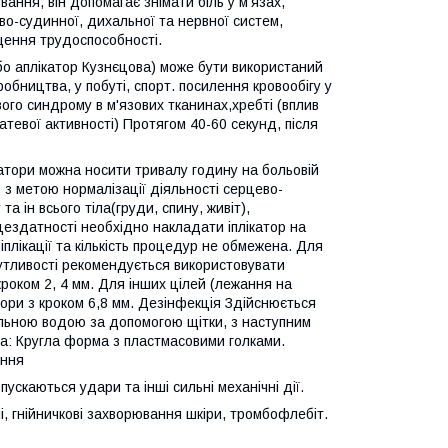
ання, він допомагає знімати біль у м'язах,
ево-судинної, дихальної та нервної систем,
ищення трудоспособності.
або аплікатор Кузнєцова) може бути використаний
бництва, у побуті, спорт. посилення кровообігу у
ого синдрому в м'язових тканинах,хребті (вплив
тевої активності) Протягом 40-60 секунд, після
катори можна носити тривалу годину на больовій
 з метою нормалізації діяльності серцево-
а ін всього тіла(груди, спину, живіт),
ездатності необхідно накладати іплікатор на
плікації та кількість процедур не обмежена. Для
 чутливості рекомендується використовувати
 кроком 2, 4 мм. Для інших цілей (лежання на
катори з кроком 6,8 мм. Дезінфекція Здійснюється
ильною водою за допомогою щітки, з наступним
ка: Кругла форма з пластмасовими голками.
ання
ускаються удари та інші сильні механічні дії.
лі, гнійничкові захворювання шкіри, тромбофлебіт.