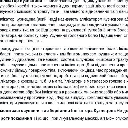
Іплікатор Кузнєцова"
- призначений для індивідуального користув
углобах і хребті, також корисний для нормалізації діяльності серц
лунково-кишкового тракту та ін, і загального відновлення та підв
плікатор Кузнєцова (який іноді називають аплікатором Кузнєцова 
ля прискореного відновлення працездатності людини в умовах виро
оверхневих тканинах Відновлення рухливості суглоба Зняття болев
плікатора на больову зону Усунення головного болю Підвищення ста
ого іплікатор знімають.
роцедура іплікації повторюється до повного зникнення болю. Іплі
бласті, притискаючи їх еластичним бинтом, поясом, рушником тощо
удинної, дихальної та нервової систем, шлунково-кишкового тракту т
абезпечуючи щільне притиснення іплікатора. Для відновлення прац
ожливу більшу поверхню тіла, включаючи кінцівки. Час проведення і
няття болю у м'язах, суглобах, хребті та при підвищеній больовій
плікатори з кроком 2, 4, б, 8 мм та іплікатори з металевою голкою з
плікаторах, носіння костюмів із Іплікаторів) використовуються іплі
а допомогою обробки іплікатора в розчинах миючих засобів або м
ромиванням у проточній воді. Форма випуску, комплектність упаков
плікатори упаковуються в поліетиленові пакети і готові до застосув
мови застосування та зберігання Іплікатора Кузнєцова
Не доп
Протипоказання
Ті ж, що і при лікувальному масажі, а також опухо