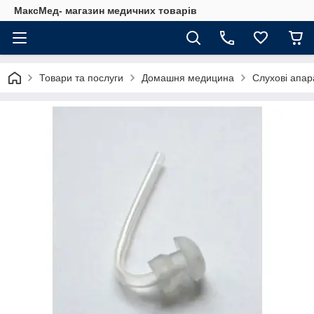
МаксМед- магазин медичних товарів
Товари та послуги
Домашня медицина
Слухові апар