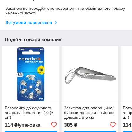
Законом не передбачено повернення та обмін даного товару
належної якості
Всі умови повернення
Подібні товари компанії
Батарейка до слухового
Затискач для операційної
Бата
апарату Renata тип 10 (6
білизни до шкіри по Jones.
апар
шт)
Довжина 5,5 см
шт)
114
385
114
₴/упаковка
₴