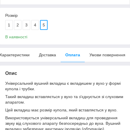
Розмір
1
2
3
4
5
В наявності
Характеристики
Доставка
Оплата
Умови повернення
Опис
Універсальний вушний вкладиш є вкладишем у вухо у формі
купола і трубки.
Такий вкладиш вставляється у вухо та з'єднується зі слуховим
апаратом.
Цей вкладиш має розмір купола, який вставляється у вухо.
Використовується універсальний вкладиш для проведення
звуку від слухового апарату безпосередньо до вуха. Вушний
вкладиш забезпечує акустичну ізоляцію (обтурацію)