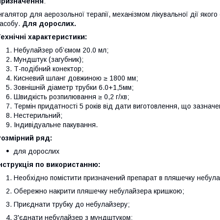
Призначення
:
нгалятор для аерозольної терапії, механізмом лікувальної дії якого 
асобу.
Для дорослих.
ехнічні характеристики:
Небулайзер об’ємом 20.0 мл;
Мундштук (загубник);
Т-подібний конектор;
Кисневий шланг довжиною ≥ 1800 мм;
Зовнішній діаметр трубки 6.0+1,5мм;
Швидкість розпилювання ≥ 0,2 г/хв;
Термін придатності 5 років від дати виготовлення, що зазначе
Нестерильний;
Індивідуальне пакування.
Розмірний ряд:
для дорослих
нструкція по використанню:
Необхідно помістити призначений препарат в пляшечку небула
Обережно накрити пляшечку небулайзера кришкою;
Приєднати трубку до небулайзеру;
З'єднати небулайзер з мундштуком;