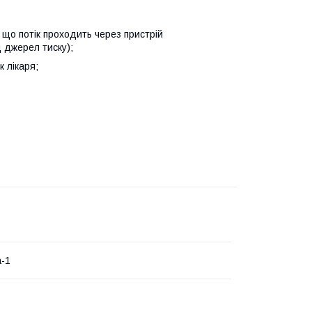
, що потік проходить через пристрій
д джерел тиску);
к лікаря;
-1