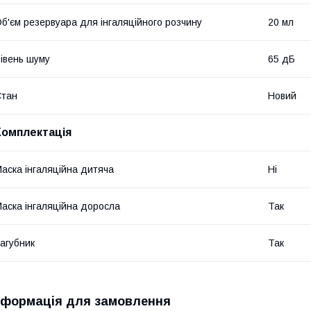
б'єм резервуара для інгаляційного розчину
20 мл
івень шуму
65 дБ
Стан
Новий
Комплектація
аска інгаляційна дитяча
Ні
аска інгаляційна доросла
Так
агубник
Так
нформація для замовлення