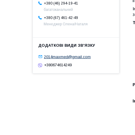
+380 (46) 294-19-41
І
багатоканальний
з
+380 (67) 461-42-49
Т
Менеджер Олена/Наталя
2014maxmed@gmail.com
+380674614249
І