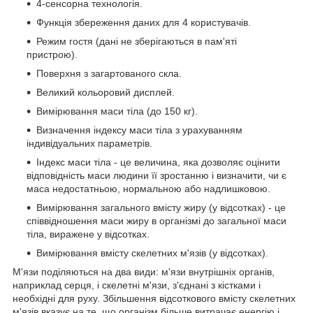
4-сенсорна технологія.
Функція збереження даних для 4 користувачів.
Режим гостя (дані не зберігаються в пам'яті
пристрою).
Поверхня з загартованого скла.
Великий кольоровий дисплей.
Вимірювання маси тіла (до 150 кг).
Визначення індексу маси тіла з урахуванням
індивідуальних параметрів.
Індекс маси тіла - це величина, яка дозволяє оцінити
відповідність маси людини її зростанню і визначити, чи є
маса недостатньою, нормальною або надлишковою.
Вимірювання загального вмісту жиру (у відсотках) - це
співвідношення маси жиру в організмі до загальної маси
тіла, виражене у відсотках.
Вимірювання вмісту скелетних м'язів (у відсотках).
М'язи поділяються на два види: м'язи внутрішніх органів,
наприклад серця, і скелетні м'язи, з'єднані з кістками і
необхідні для руху. Збільшення відсоткового вмісту скелетних
м'язів вказує на те, що організм більше витрачає енергію і,