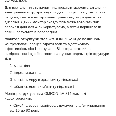
відчувається.
Для визначення структури тіла пристрій враховує загальний
електричний опір, враховуючи дані про ріст, вагу, вік і стать
людини, і на основі отриманих даних подає результат на
дисплей. Даний монітор складу тіла може зберігати такі
особисті дані для 4-ох користувачів, а потім порівнювати
свіжий результат із попереднім
Монітор структури тіла OMRON BF-214
дозволяє Вам
контролювати процес втрати ваги та відстежувати
ефективність дієт і тренувань. Він розрахований на
вимірювання і відображення наступних параметрів структури
тіла:
маса тіла;
індекс маси тіла;
кількість жиру в організмі (у відсотках);
обсяг скелетних м'язів (у відсотках).
Монітор структури тіла OMRON BF-214 має такі
характеристики:
Сімейна версія монітора структури тіла (вимірювання
від 10 до 80 років).