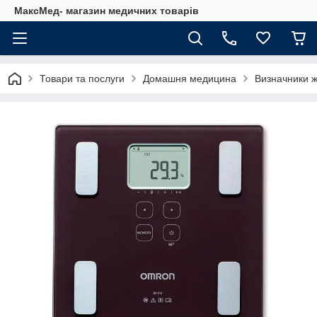
МаксМед- магазин медичних товарів
Товари та послуги
Домашня медицина
Визначники ж