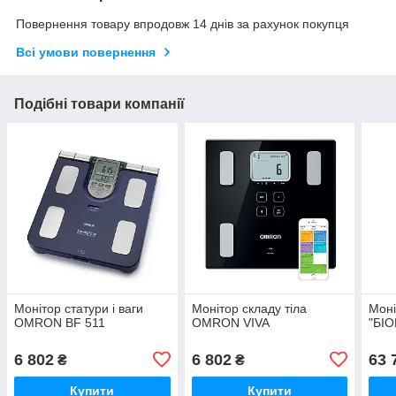
Повернення товару впродовж 14 днів за рахунок покупця
Всі умови повернення
Подібні товари компанії
Монітор статури і ваги
Монітор складу тіла
Моні
OMRON BF 511
OMRON VIVA
"БІ
6 802
6 802
63 
₴
₴
Купити
Купити