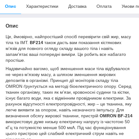
Опис
Характеристики
Доставка
Оплата
Умови п
Опис
Це, ймовірно, найпростіший спосіб перевірити свій жир, масу
тіла та IMT.
BF214
також дасть вам показання кістякових
м'язів для повного огляду складу вашого тіла і навіть
запам'ятає ваші попередні виміри. Це робить все набагато
простіше.
Надзвичайно вагомо, щоб зменшення маси тіла відбувалося
не через м'язову масу, а шляхом зменшення жирових
депозитів в організмі. Принцип дії моніторів складу тіла
OMRON ґрунтується на методі біоелектричного опору. Серед
тканин організму, таких як м'язи, кровоносні судини та кістки,
існує багато води, яка є відмінним провідником електрики. За
рахунок відсутності електропровідності, жир – це тканина, яку
легче виявити за опором, навіть незначного імпульсу. Для
визначення обсягу жирової тканини, пристрій
OMRON BF-214
використовує дуже низьку електричну напругу із частотою 50
кГц та потужністю менше 500 мкΑ. Під час функціонування
цього пристрою цей слабкий електричний струм навіть не