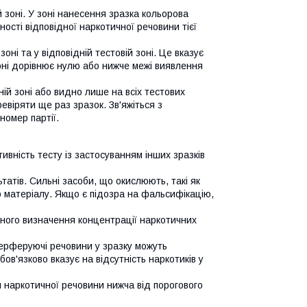
 зоні. У зоні нанесення зразка кольорова
ності відповідної наркотичної речовини тієї
оні та у відповідній тестовій зоні. Це вказує
зоні дорівнює нулю або нижче межі виявлення
ій зоні або видно лише на всіх тестових
евіряти ще раз зразок. Зв'яжіться з
номер партії.
ивність тесту із застосуванням інших зразків
татів. Сильні засоби, що окислюють, такі як
о матеріалу. Якщо є підозра на фальсифікацію,
існого визначення концентрації наркотичних
терферуючі речовини у зразку можуть
ов'язково вказує на відсутність наркотиків у
я наркотичної речовини нижча від порогового