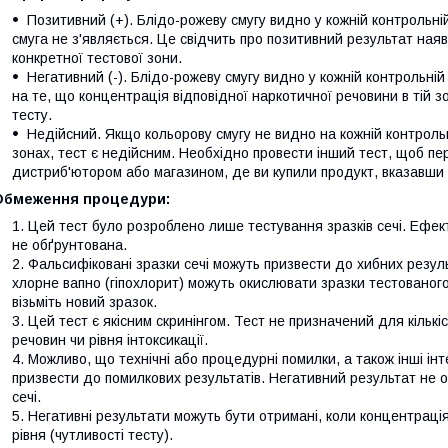
Позитивний (+). Блідо-рожеву смугу видно у кожній контрольній
смуга не з'являється. Це свідчить про позитивний результат наяв
конкретної тестової зони.
Негативний (-). Блідо-рожеву смугу видно у кожній контрольній з
на те, що концентрація відповідної наркотичної речовини в тій 
тесту.
Недійсний. Якщо кольорову смугу не видно на кожній контрольн
зонах, тест є недійсним. Необхідно провести інший тест, щоб пер
дистриб'ютором або магазином, де ви купили продукт, вказавши 
Обмеження процедури:
Цей тест було розроблено лише тестування зразків сечі. Ефект
не обґрунтована.
Фальсифіковані зразки сечі можуть призвести до хибних резуль
хлорне вапно (гіпохлорит) можуть окислювати зразки тестованог
візьміть новий зразок.
Цей тест є якісним скринінгом. Тест не призначений для кільк
речовин чи рівня інтоксикації.
Можливо, що технічні або процедурні помилки, а також інші ін
призвести до помилкових результатів. Негативний результат не об
сечі.
Негативні результати можуть бути отримані, коли концентраці
рівня (чутливості тесту).