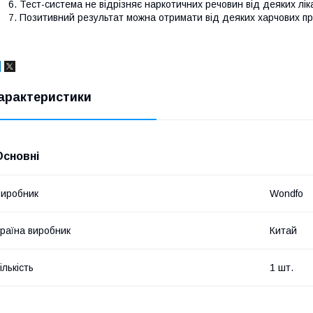
Тест-система не відрізняє наркотичних речовин від деяких лік
Позитивний результат можна отримати від деяких харчових пр
арактеристики
Основні
иробник
Wondfo
раїна виробник
Китай
ількість
1 шт.