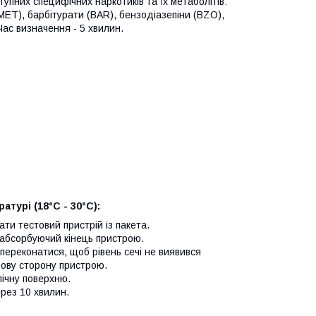
упних специфічних наркотиків та їх метаболітів:
ЕТ), барбітурати (BAR), бензодіазепіни (BZO),
ас визначення - 5 хвилин.
турі (18°C - 30°C):
ти тестовий пристрій із пакета.
и абсорбуючий кінець пристрою.
 переконатися, щоб рівень сечі не виявився
ьову сторону пристрою.
пічну поверхню.
ерез 10 хвилин.