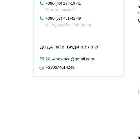
Т
+380 (46) 294-19-41
а
багатоканальний
к
+380 (67) 461-42-49
М
Менеджер Олена/Наталя
2014maxmed@gmail.com
+380674614249
П
І