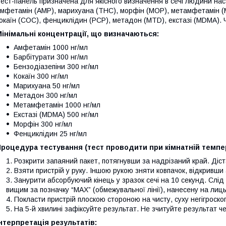
ест-панель призначена для якісного визначення в сечі людини наст
мфетамін (АМP), марихуана (THC), морфін (MOP), метамфетамін (М
окаїн (COC), фенциклідин (РСР), метадон (MTD), екстазі (МDМА). Ч
інімальні концентрації, що визначаються:
Амфетамін 1000 нг/мл
Барбітурати 300 нг/мл
Бензодіазепіни 300 нг/мл
Кокаїн 300 нг/мл
Марихуана 50 нг/мл
Метадон 300 нг/мл
Метамфетамін 1000 нг/мл
Екстазі (MDMA) 500 нг/мл
Морфін 300 нг/мл
Фенциклідин 25 нг/мл
роцедура тестування (тест проводити при кімнатній темпера
Розкрити запаяний пакет, потягнувши за надрізаний край. Діста
Взяти пристрій у руку. Іншою рукою зняти ковпачок, відкривш
Занурити абсорбуючий кінець у зразок сечі на 10 секунд. Слід
вищим за позначку “MAX” (обмежувальної лінії), нанесену на лиц
Покласти пристрій плоскою стороною на чисту, суху негігроско
На 5-й хвилині зафіксуйте результат. Не зчитуйте результат ч
нтерпретація результатів: