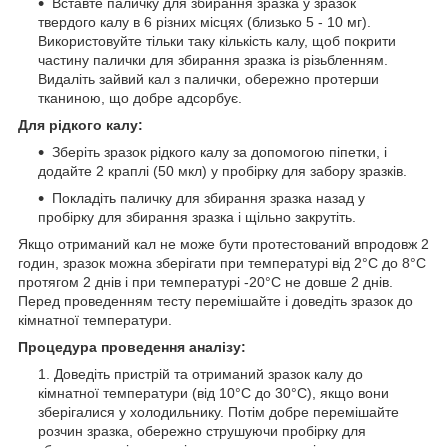
Вставте паличку для збирання зразка у зразок
твердого калу в 6 різних місцях (близько 5 - 10 мг).
Використовуйте тільки таку кількість калу, щоб покрити
частину палички для збирання зразка із різьбленням.
Видаліть зайвий кал з палички, обережно протерши
тканиною, що добре адсорбує.
Для рідкого калу:
Зберіть зразок рідкого калу за допомогою піпетки, і
додайте 2 краплі (50 мкл) у пробірку для забору зразків.
Покладіть паличку для збирання зразка назад у
пробірку для збирання зразка і щільно закрутіть.
Якщо отриманий кал не може бути протестований впродовж 2
годин, зразок можна зберігати при температурі від 2°C до 8°C
протягом 2 днів і при температурі -20°C не довше 2 днів.
Перед проведенням тесту перемішайте і доведіть зразок до
кімнатної температури.
Процедура проведення аналізу:
Доведіть пристрій та отриманий зразок калу до
кімнатної температури (від 10°C до 30°C), якщо вони
зберігалися у холодильнику. Потім добре перемішайте
розчин зразка, обережно струшуючи пробірку для