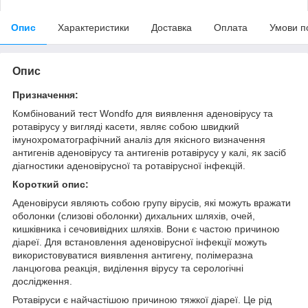
Опис
Характеристики
Доставка
Оплата
Умови п
Опис
Призначення:
Комбінований тест Wondfo для виявлення аденовірусу та
ротавірусу у вигляді касети, являє собою швидкий
імунохроматографічний аналіз для якісного визначення
антигенів аденовірусу та антигенів ротавірусу у калі, як засіб
діагностики аденовірусної та ротавірусної інфекцій.
Короткий опис:
Аденовіруси являють собою групу вірусів, які можуть вражати
оболонки (слизові оболонки) дихальних шляхів, очей,
кишківника і сечовивідних шляхів. Вони є частою причиною
діареї. Для встановлення аденовірусної інфекції можуть
використовуватися виявлення антигену, полімеразна
ланцюгова реакція, виділення вірусу та серологічні
дослідження.
Ротавіруси є найчастішою причиною тяжкої діареї. Це рід