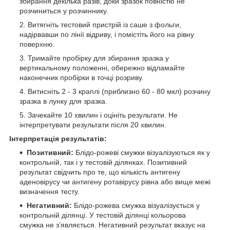
збирання декілька разів, доки зразок повністю не
розчиниться у розчиннику.
Витягніть тестовий пристрій із саше з фольги,
надірвавши по лінії відриву, і помістіть його на рівну
поверхню.
Тримайте пробірку для збирання зразка у
вертикальному положенні, обережно відламайте
наконечник пробірки в точці розриву.
Витисніть 2 - 3 краплі (приблизно 60 - 80 мкл) розчину
зразка в лунку для зразка.
Зачекайте 10 хвилин і оцініть результати. Не
інтерпретувати результати після 20 хвилин.
Інтерпретація результатів:
Позитивний:
Блідо-рожеві смужки візуалізуються як у
контрольній, так і у тестовій ділянках. Позитивний
результат свідчить про те, що кількість антигену
аденовірусу чи антигену ротавірусу рівна або вище межі
визначення тесту.
Негативний:
Блідо-рожева смужка візуалізується у
контрольній ділянці. У тестовій ділянці кольорова
смужка не з’являється. Негативний результат вказує на