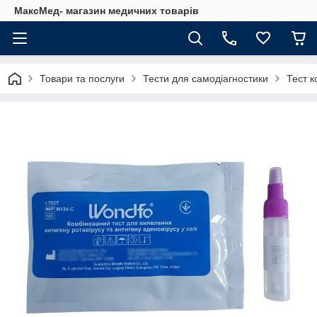
МаксМед- магазин медичних товарів
Товари та послуги
Тести для самодіагностики
Тест к