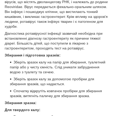
вірусів, що містять дволанцюгову РНК, і належать до родини
Reoviridae. Вірус передається фекально-оральним шляхом.
Він інфікує і пошкоджує клітини, що вистилають тонкий
кишківник, і викликає гастроентерит. Крім впливу на здоров'я
людини, ротавірус також інфікує тварин і є патогеном для
худоби.
Діагностика ротавірусної інфекції зазвичай необхідна при
встановленні діагнозу гастроентериту як причини тяжкої
діареї. Більшість дітей, що поступили в лікарню з
гастроентеритом, проходять тест на ротавірус.
Збирання і підготовка зразків:
Зберіть зразок калу на папір для збирання, туалетний
папір або у чисту ємність. Слід уникати забруднення
водою з туалету та сечею.
Зберіть зразок калу за допомогою пробірки для
збирання зразків, що надається.
Спочатку відкрутіть ковпачок пробірки для збирання
зразків, витягніть паличку для збирання зразка.
Збирання зразка:
Для твердого калу: