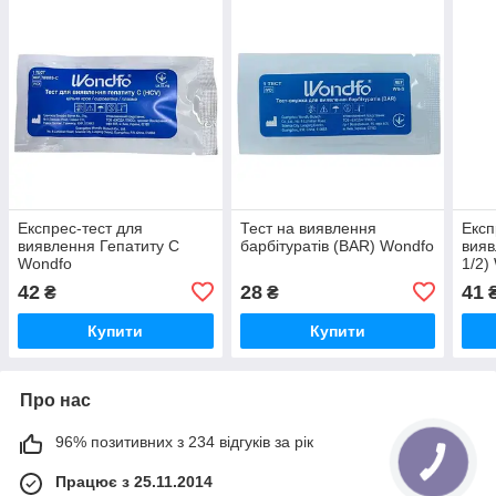
Експрес-тест для
Тест на виявлення
Експ
виявлення Гепатиту C
барбітуратів (BAR) Wondfo
вияв
Wondfo
1/2)
42
28
41
₴
₴
Купити
Купити
Про нас
96% позитивних з 234 відгуків за рік
Працює з 25.11.2014