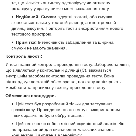
те, що кількість антигену аденовірусу чи антигену
ротавірусу у зразку нижче межі визначення тесту.
Недійсний:
Смужки відсутні взагалі, або смужка
з’являється тільки у тестовій ділянці, а в контрольній
ділянці відсутня. Повторіть тест з використанням нового
тестового пристрою.
Примітка:
Інтенсивність забарвлення та ширина
смужки не мають значення.
Контроль якості:
У тесті наявний контроль проведення тесту. Забарвлена лінія,
що з'являється у контрольній ділянці (C), вважається
внутрішнім засобом контролю проведення тесту. Вона
підтверджує достатній об'єм зразка, належну капілярність
мембрани та правильну техніку проведення тесту.
Обмеження процедури:
Цей тест був розроблений тільки для тестування
зразків калу. Проведення цього тесту з використанням
інших зразків не було обґрунтовано.
Цей тест являє собою якісний скринінговий аналіз. Він
не призначений для визначення кількісних значень
концентрації антигенів аденовірусу.