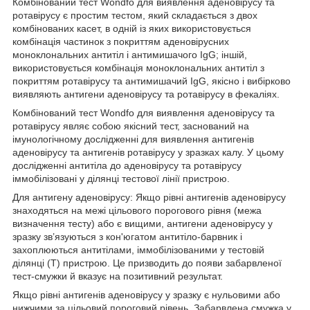
Комбінований тест Wondfo для виявлення аденовірусу та
ротавірусу є простим тестом, який складається з двох
комбінованих касет, в одній із яких використовується
комбінація частинок з покриттям аденовірусних
моноклональних антитіл і антимишачого IgG; іншій,
використовується комбінація моноклональних антитіл з
покриттям ротавірусу та антимишачий IgG, якісно і вибірково
виявляють антигени аденовірусу та ротавірусу в фекаліях.
Комбінований тест Wondfo для виявлення аденовірусу та
ротавірусу являє собою якісний тест, заснований на
імунологічному дослідженні для виявлення антигенів
аденовірусу та антигенів ротавірусу у зразках калу. У цьому
дослідженні антитіла до аденовірусу та ротавірусу
іммобілізовані у ділянці тестової лінії пристрою.
Для антигену аденовірусу: Якщо рівні антигенів аденовірусу
знаходяться на межі цільового порогового рівня (межа
визначення тесту) або є вищими, антигени аденовірусу у
зразку зв’язуються з кон'югатом антитіло-барвник і
захоплюються антитілами, іммобілізованими у тестовій
ділянці (Т) пристрою. Це призводить до появи забарвленої
тест-смужки й вказує на позитивний результат.
Якщо рівні антигенів аденовірусу у зразку є нульовими або
нижчими за цільовий пороговий рівень. Забарвлена смужка у