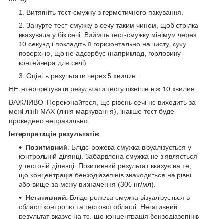
Витягніть тест-смужку з герметичного пакування.
Занурте тест-смужку в сечу таким чином, щоб стрілка
вказувала у бік сечі. Вийміть тест-смужку мінімум через
10 секунд і покладіть її горизонтально на чисту, суху
поверхню, що не адсорбує (наприклад, горловину
контейнера для сечі).
Оцініть результати через 5 хвилин.
НЕ інтерпретувати результати тесту пізніше ніж 10 хвилин.
ВАЖЛИВО: Переконайтеся, що рівень сечі не виходить за
межі лінії MAX (лінія маркування), інакше тест буде
проведено неправильно.
Інтерпретація результатів
Позитивний
. Блідо-рожева смужка візуалізується у
контрольній ділянці. Забарвлена смужка не з'являється
у тестовій ділянці. Позитивний результат вказує на те,
що концентрація бензодіазепінів знаходиться на рівні
або вище за межу визначення (300 нг/мл).
Негативний
. Блідо-рожева смужка візуалізується в
області контролю та тестової області. Негативний
результат вказує на те, що концентрація бензодіазепінів