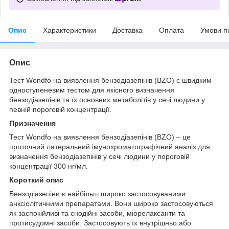
Опис
Характеристики
Доставка
Оплата
Умови п
Опис
Тест Wondfo на виявлення бензодіазепінів (BZO) є швидким
одноступеневим тестом для якісного визначення
бензодіазепінів та їх основних метаболітів у сечі людини у
певній пороговій концентрації.
Призначення
Тест Wondfo на виявлення бензодіазепінів (BZO) – це
проточний латеральний імунохроматографічний аналіз для
визначення бензодіазепінів у сечі людини у пороговій
концентрації 300 нг/мл.
Короткий опис
Бензодіазепіни є найбільш широко застосовуваними
анксіолітичними препаратами. Вони широко застосовуються
як заспокійливі та снодійні засоби, міорелаксанти та
протисудомні засоби. Застосовують їх внутрішньо або