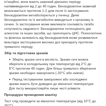
ін'єкційно, вони мають широкий діапазон періоду
напіввиведення від 2 до 40 годин. Бензодіазепіни зазвичай
визначаються протягом 1-2 днів після їх застосування.
Бензодіазепіни метаболізуються у печінці. Деякі
бензодіазепіни та їх метаболіти виводяться з організму із
сечею. Їх застосування може викликати сонливість та/або
сплутаність свідомості. Бензодіазепіни потенціюють дію
алкоголю та інших засобів, що пригнічують ЦНС. Психологічна
та фізична залежність від бензодіазепінів може розвиватися
внаслідок застосування високих доз препарату протягом
тривалого періоду.
Збір та підготовка зразків
Зберіть зразок сечі в місткість. Зразки сечі можна
зберігати в холодильнику при температурі від 2°C до
8°C протягом 48 годин. Для більш тривалого зберігання
зразки необхідно заморозити (-20°C або нижче).
Перед тестуванням заморожені або охолоджені
зразки мають бути доведені до кімнатної температури.
Для тесту використовуйте лише чисті аліквоти.
Процедура проведення аналізу
Тест слід проводити за кімнатної температури (від 10°C до
30°C)