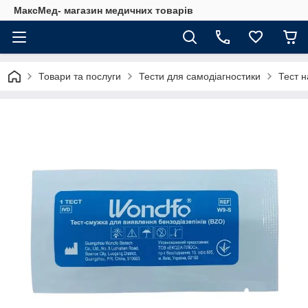
МаксМед- магазин медичних товарів
Товари та послуги
Тести для самодіагностики
Тест н