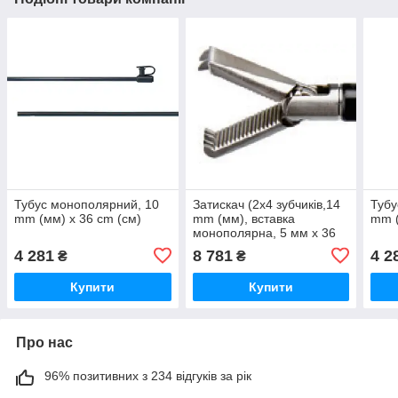
Тубус монополярний, 10
Затискач (2х4 зубчиків,14
Тубу
mm (мм) x 36 cm (cм)
mm (мм), вставка
mm (
монополярна, 5 мм х 36
cm (cм)
4 281
8 781
4 2
₴
₴
Купити
Купити
Про нас
96% позитивних з 234 відгуків за рік