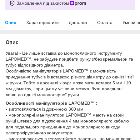
Замовлення під захистом
Опис
Характеристики
Доставка
Оплата
Умови п
Опис
Увага! - Це лише вставка до монополярного інструменту
LAPOMED™, не забудьте придбати ручку з/без кремальєри та
тубус відповідного діаметра.
Особливістю маніпуляторів LAPOMED™ є можливість
приєднання тубусів із вставкою різного діаметру до однієї і тієї
ж ручки. Тобто в арсеналі хірург може мати вставки 5 мм і 10
мм діаметру, і при цьому усі вони можуть бути приєднані
лише до однієї монополярної ручки.
Особливості маніпуляторів LAPOMED™ :
- виготовляються із довжиною 360 мм
- монополярні маніпулятори LAPOMED™ мають на своїй
ручці штекер для підключення 4 мм монополярного кабелю
для подальшого приєднання до монополярного виходу
електрохірургічного коагулятора;
- виоготовляються з термостійкого пластика, що можна легко