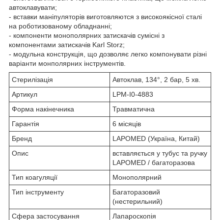
автоклавувати;
- вставки маніпуляторів виготовляются з високоякісної сталі
на роботизованому обладнанні;
- компоненти монополярних затискачів сумісні з
компонентами затискачів Karl Storz;
- модульна конструкція, що дозволяє легко компонувати різні
варіанти монполярних інструментів.
Стерилізація
Автоклав, 134°, 2 бар, 5 хв.
Артикул
LPM-I0-4883
Форма накінечника
Травматична
Гарантія
6 місяців
Бренд
LAPOMED (Україна, Китай)
Опис
вставляється у тубус та ручку
LAPOMED / багаторазова
Тип коагуляції
Монополярний
Тип інструменту
Багаторазовий
(нестерильний)
Сфера застосування
Лапароскопія