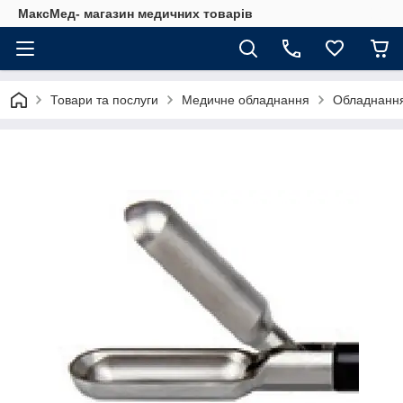
МаксМед- магазин медичних товарів
Товари та послуги
Медичне обладнання
Обладнання