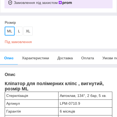
Замовлення під захистом
Розмір
ML
L
XL
Під замовлення
Опис
Характеристики
Доставка
Оплата
Умови п
Опис
Кліпатор для полімерних кліпс , вигнутий,
розмір ML
Стерилізація
Автоклав, 134°, 2 бар, 5 хв.
Артикул
LPM-0710.9
Гарантія
6 місяців