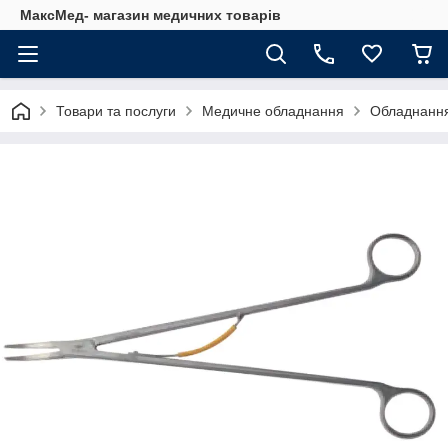
МаксМед- магазин медичних товарів
Товари та послуги
Медичне обладнання
Обладнання