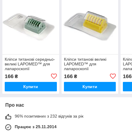
Кліпси титанові середньо-
Кліпси титанові великі
Кліп
великі LAPOMED™ для
LAPOMED™ для
LAP
лапароскопії
лапароскопії
лапа
166
166
166
₴
₴
Купити
Купити
Про нас
96% позитивних з 232 відгуків за рік
Працює з 25.11.2014