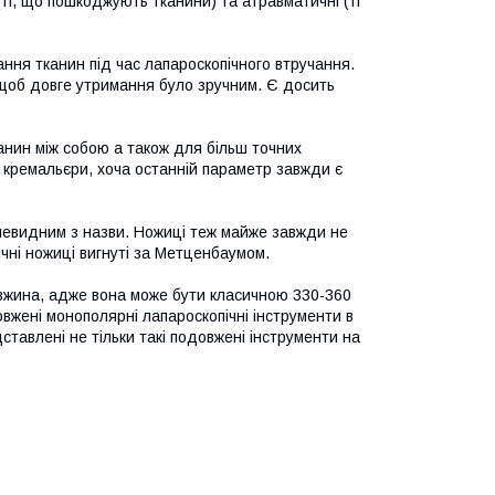
(ті, що пошкоджують тканини) та атравматичні (ті
ання тканин під час лапароскопічного втручання.
 щоб довге утримання було зручним. Є досить
анин між собою а також для більш точних
ь кремальєри, хоча останній параметр завжди є
очевидним з назви. Ножиці теж майже завжди не
чні ножиці вигнуті за Метценбаумом.
овжина, адже вона може бути класичною 330-360
жені монополярні лапароскопічні інструменти в
ставлені не тільки такі подовжені інструменти на