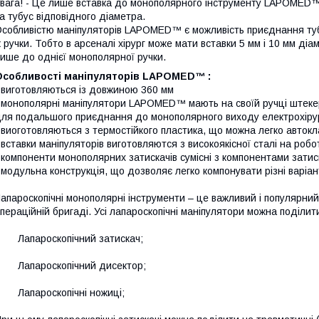
вага! - Це лише вставка до монополярного інструменту LAPOMED™,
а тубус відповідного діаметра.
собливістю маніпуляторів LAPOMED™ є можливість приєднання тубусі
 ручки. Тобто в арсеналі хірург може мати вставки 5 мм і 10 мм діа
ише до однієї монополярної ручки.
Особливості маніпуляторів LAPOMED™ :
 виготовляються із довжиною 360 мм
 монополярні маніпулятори LAPOMED™ мають на своїй ручці штек
ля подальшого приєднання до монополярного виходу електрохірур
 виоготовляються з термостійкого пластика, що можна легко автокл
 вставки маніпуляторів виготовляются з високоякісної сталі на роб
 компоненти монополярних затискачів сумісні з компонентами затиска
 модульна конструкція, що дозволяє легко компонувати різні варіа
апароскопічні монополярні інструменти – це важливий і популярний
пераційній бригаді. Усі лапароскопічні маніпулятори можна поділит
 Лапароскопічний затискач;
 Лапароскопічний дисектор;
 Лапароскопічні ножиці;