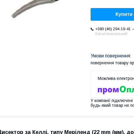
Купити
+380 (46) 294-19-41
багатоканальний
повернення товару п
У компанії підключені
будь-який товар не п
Дисектор за Келлі, типу Меріленд (22 mm (мм), д