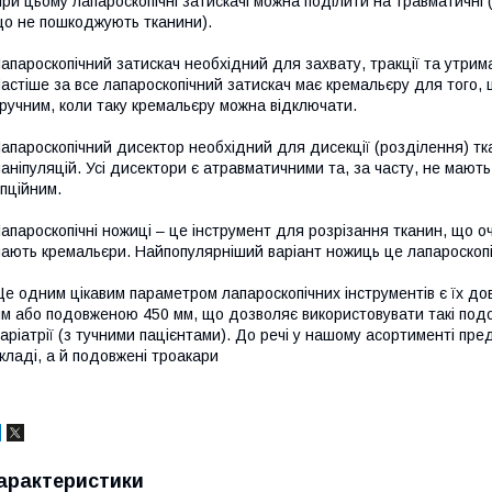
ри цьому лапароскопічні затискачі можна поділити на травматичні 
о не пошкоджують тканини).
апароскопічний затискач необхідний для захвату, тракції та утрим
астіше за все лапароскопічний затискач має кремальєру для того,
ручним, коли таку кремальєру можна відключати.
апароскопічний дисектор необхідний для дисекції (розділення) тк
аніпуляцій. Усі дисектори є атравматичними та, за часту, не мают
пційним.
апароскопічні ножиці – це інструмент для розрізання тканин, що 
ають кремальєри. Найпопулярніший варіант ножиць це лапароскопі
е одним цікавим параметром лапароскопічних інструментів є їх д
м або подовженою 450 мм, що дозволяє використовувати такі подов
аріатрії (з тучними пацієнтами). До речі у нашому асортименті пред
кладі, а й подовжені троакари
арактеристики