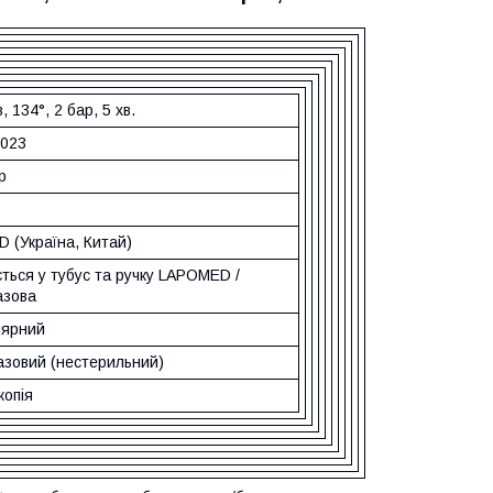
, 134°, 2 бар, 5 хв.
3023
р
в
 (Україна, Китай)
ться у тубус та ручку LAPOMED /
азова
лярний
азовий (нестерильний)
копія