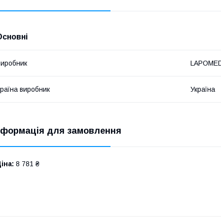
Основні
иробник
LAPOME
раїна виробник
Україна
нформація для замовлення
іна:
8 781 ₴