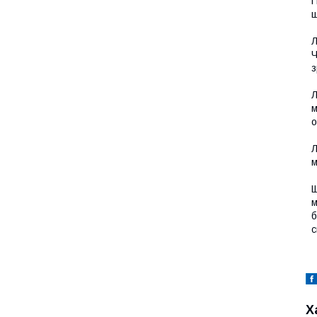
П
щ
Л
Ч
з
Л
м
о
Л
м
Щ
м
б
с
Х