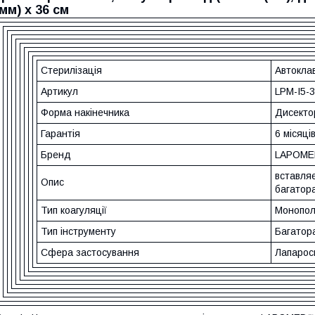
(мм) х 36 cм
Стерилізація
Автоклав
Артикул
LPM-I5-
Форма накінечника
Дисекто
Гарантія
6 місяці
Бренд
LAPOMED
вставляє
Опис
багатор
Тип коагуляції
Монопо
Тип інструменту
Багатор
Сфера застосування
Лапарос