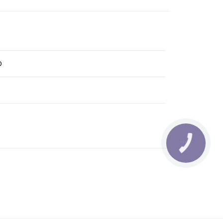
D
КНОПКА
ЗВ'ЯЗКУ