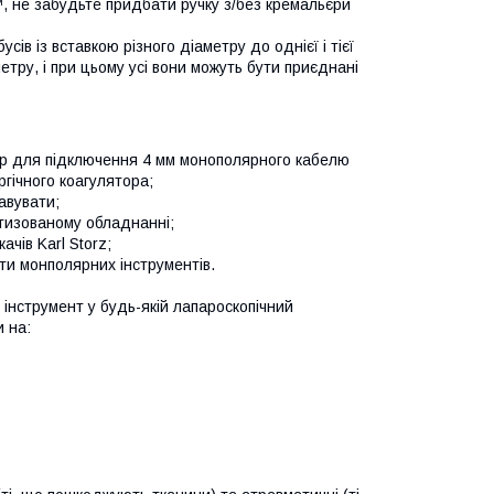
 не забудьте придбати ручку з/без кремальєри
в із вставкою різного діаметру до однієї і тієї
метру, і при цьому усі вони можуть бути приєднані
ер для підключення 4 мм монополярного кабелю
гічного коагулятора;
авувати;
отизованому обладнанні;
чів Karl Storz;
нти монполярних інструментів.
 інструмент у будь-якій лапароскопічний
и на: