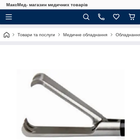
МаксМед- магазин медичних товарів
Товари та послуги
Медичне обладнання
Обладнання