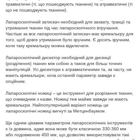
травматичні (ті, що пошкоджують тканини) та атравматичні (ті
що не пошкоджують тканини).
Лапароскопічний затискач необхідний для захвату, тракції та
утримання тканин під час лапароскопічного втручання.
Частіше за все лапароскопічний затискач має кремальєру для
того, щоб довге утримання було зручним. Є досить зручним,
коли таку кремальєру можна відключати.
Лапароскопічний дисектор необхідний для дисекції
(розділення) тканин між собою а також для більш точних
маніпуляцій. Усі дисектори є атравматичними та, за часту, не
мають кремальєри, хоча останній параметр завжди є
опційним.
Лапароскопічні ножиці – це інструмент для розрізання тканин,
що очевидним з назви. Ножиці теж майже завжди не мають
кремальєри. Найпопулярніший варіант ножиць це
лапароскопічні ножиці вигнуті за Метценбаумом.
Ще одним цікавим параметром лапароскопічних інструментів
є їх довжина, адже вона може бути класичною 330-360 мм
або подовженою 450 мм, що дозволяє використовувати такі