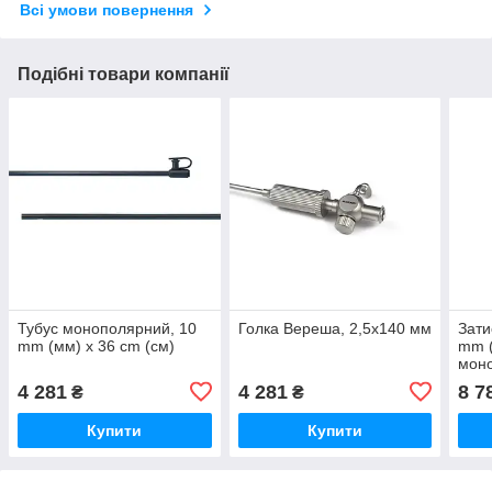
Всі умови повернення
Подібні товари компанії
Тубус монополярний, 10
Голка Вереша, 2,5х140 мм
Зати
mm (мм) x 36 cm (cм)
mm (
моно
cm (
4 281
4 281
8 7
₴
₴
Купити
Купити