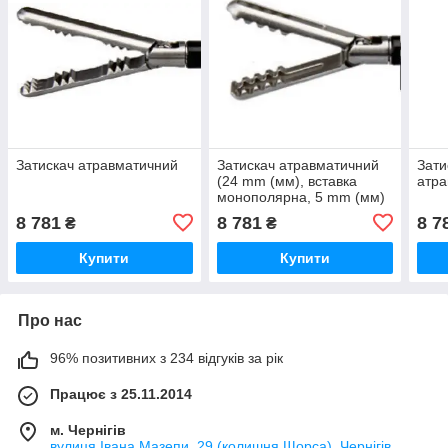
Затискач атравматичний
Затискач атравматичний
Зати
(24 mm (мм), вставка
атра
монополярна, 5 mm (мм)
х 36 cm (cм)
8 781
8 781
8 7
₴
₴
Купити
Купити
Про нас
96% позитивних з 234 відгуків за рік
Працює з 25.11.2014
м. Чернігів
вулиця Івана Мазепи, 29 (колишня Щорса), Чернігів,