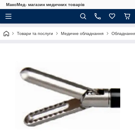
МаксМед- магазин медичних товарів
Товари та послуги
Медичне обладнання
Обладнання