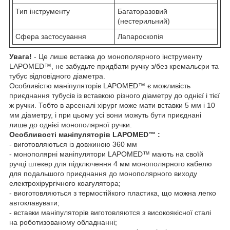
Тип інструменту
Багаторазовий
(нестерильний)
Сфера застосування
Лапароскопія
Увага!
- Це лише вставка до монополярного інструменту
LAPOMED™, не забудьте придбати ручку з/без кремальєри та
тубус відповідного діаметра.
Особливістю маніпуляторів LAPOMED™ є можливість
приєднання тубусів із вставкою різного діаметру до однієї і тієї
ж ручки. Тобто в арсеналі хірург може мати вставки 5 мм і 10
мм діаметру, і при цьому усі вони можуть бути приєднані
лише до однієї монополярної ручки.
Особливості маніпуляторів LAPOMED™ :
- виготовляються із довжиною 360 мм
- монополярні маніпулятори LAPOMED™ мають на своїй
ручці штекер для підключення 4 мм монополярного кабелю
для подальшого приєднання до монополярного виходу
електрохірургічного коагулятора;
- виоготовляються з термостійкого пластика, що можна легко
автоклавувати;
- вставки маніпуляторів виготовляются з високоякісної сталі
на роботизованому обладнанні;