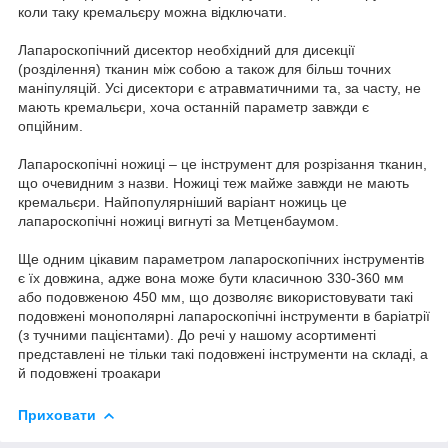
коли таку кремальєру можна відключати.
Лапароскопічний дисектор необхідний для дисекції
(розділення) тканин між собою а також для більш точних
маніпуляцій. Усі дисектори є атравматичними та, за часту, не
мають кремальєри, хоча останній параметр завжди є
опційним.
Лапароскопічні ножиці – це інструмент для розрізання тканин,
що очевидним з назви. Ножиці теж майже завжди не мають
кремальєри. Найпопулярніший варіант ножиць це
лапароскопічні ножиці вигнуті за Метценбаумом.
Ще одним цікавим параметром лапароскопічних інструментів
є їх довжина, адже вона може бути класичною 330-360 мм
або подовженою 450 мм, що дозволяє використовувати такі
подовжені монополярні лапароскопічні інструменти в баріатрії
(з тучними пацієнтами). До речі у нашому асортименті
представлені не тільки такі подовжені інструменти на складі, а
й подовжені троакари
Приховати