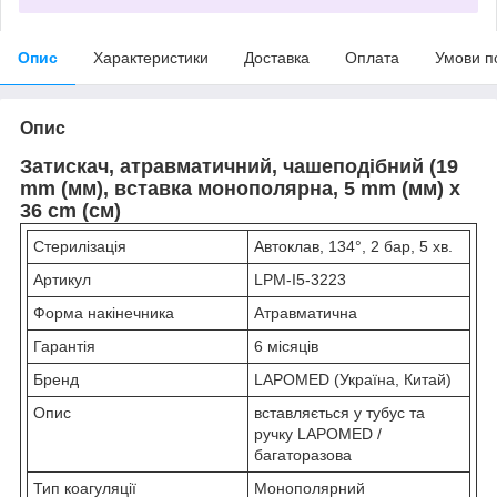
Опис
Характеристики
Доставка
Оплата
Умови п
Опис
Затискач, атравматичний, чашеподібний (19
mm (мм), вставка монополярна, 5 mm (мм) х
36 cm (cм)
Стерилізація
Автоклав, 134°, 2 бар, 5 хв.
Артикул
LPM-I5-3223
Форма накінечника
Атравматична
Гарантія
6 місяців
Бренд
LAPOMED (Україна, Китай)
Опис
вставляється у тубус та
ручку LAPOMED /
багаторазова
Тип коагуляції
Монополярний