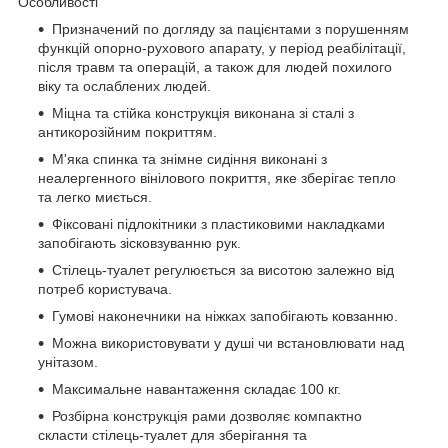
Особливості
Призначений по догляду за пацієнтами з порушенням
функцій опорно-рухового апарату, у період реабілітації,
після травм та операцій, а також для людей похилого
віку та ослаблених людей.
Міцна та стійка конструкція виконана зі сталі з
антикорозійним покриттям.
М'яка спинка та знімне сидіння виконані з
неалергенного вінілового покриття, яке зберігає тепло
та легко миється.
Фіксовані підлокітники з пластиковими накладками
запобігають зісковзуванню рук.
Стілець-туалет регулюється за висотою залежно від
потреб користувача.
Гумові наконечники на ніжках запобігають ковзанню.
Можна використовувати у душі чи встановлювати над
унітазом.
Максимальне навантаження складає 100 кг.
Розбірна конструкція рами дозволяє компактно
скласти стілець-туалет для зберігання та