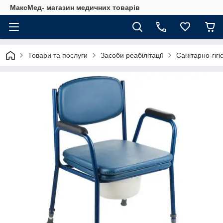
МаксМед- магазин медичних товарів
Товари та послуги
Засоби реабілітації
Санітарно-гіг