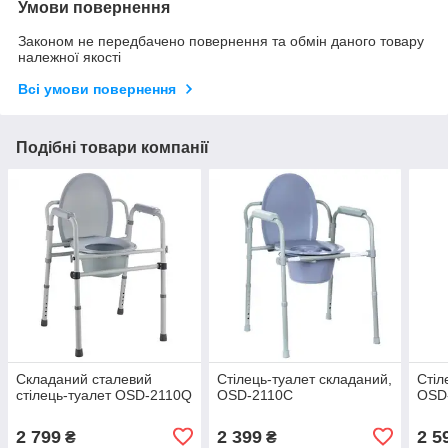
Умови повернення
Законом не передбачено повернення та обмін даного товару
належної якості
Всі умови повернення
Подібні товари компанії
Складаний сталевий
Стілець-туалет складаний,
Стіл
стілець-туалет OSD-2110Q
OSD-2110C
OSD
2 799
2 399
2 5
₴
₴