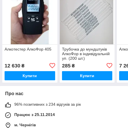
Алкотестер АлкоФор 405
Трубочка до мундштуків
Алко
АлкоФор в індивідуальній
уп. (200 шт.)
12 630
285
7 2
₴
₴
Купити
Купити
Про нас
96% позитивних з 234 відгуків за рік
Працює з 25.11.2014
м. Чернігів