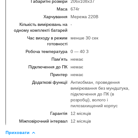
Габаритні розміри
206х108х37
Маса
674г
Харчування
Мережа 220В
Кількість вимірювань на
-
одному комплекті батарей
Час виходу в режим
менше 30 сек
готовності
Робоча температура
0 ― 40 З
Пам'ять
немає
Підключення до ПК
немає
Принтер
немає
Додаткові функції
Антиобман, проведення
вимірювання без мундштука,
підключення до ПК (в
розробці), волого і
пилозахищений корпус
Гарантія
12 місяців
Міжповірочний інтервал
12 місяців
Приховати