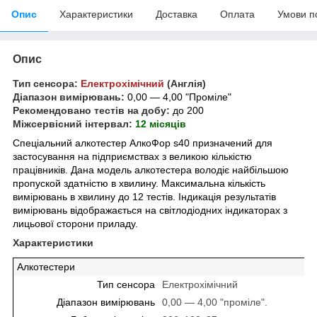
Опис
Характеристики
Доставка
Оплата
Умови п
Опис
Тип сенсора:
Електрохімічний
(Англія)
Діапазон вимірювань:
0,00 ― 4,00 "Проміле"
Рекомендовано тестів на добу:
до 200
Міжсервісний інтервал:
12 місяців
Спеціальний алкотестер АлкоФор s40 призначений для
застосування на підприємствах з великою кількістю
працівників. Дана модель алкотестера володіє найбільшою
пропуской здатністю в хвилину. Максимальна кількість
вимірювань в хвилину до 12 тестів. Індикація результатів
вимірювань відображається на світлодіодних індикаторах з
лицьової сторони приладу.
Характеристики
Алкотестери
Тип сенсора
Електрохімічний
Діапазон вимірювань
0,00 ― 4,00 "проміле".