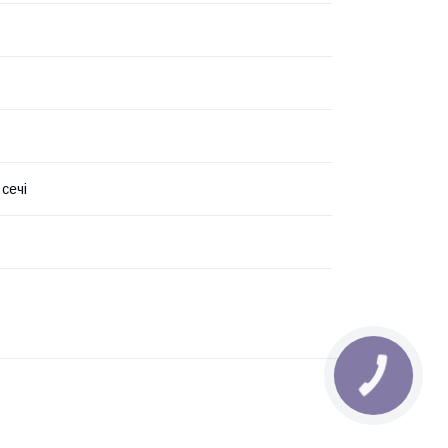
сечі
КНОПКА
ЗВ'ЯЗКУ