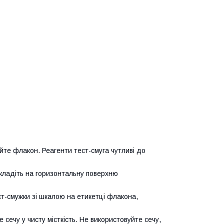
ийте флакон. Реагенти тест-смуга чутливі до
окладіть на горизонтальну поверхню
ест-смужки зі шкалою на етикетці флакона,
сечу у чисту місткість. Не використовуйте сечу,