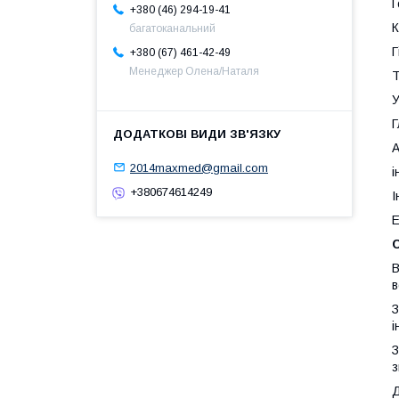
Г
+380 (46) 294-19-41
К
багатоканальний
Г
+380 (67) 461-42-49
Менеджер Олена/Наталя
Т
У
Г
А
2014maxmed@gmail.com
і
+380674614249
І
Е
В
в
З
і
З
з
Д