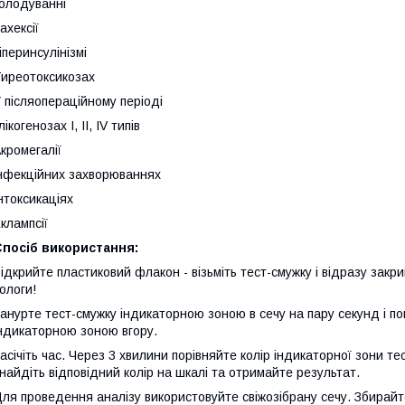
олодуванні
ахексії
іперинсулінізмі
иреотоксикозах
 післяопераційному періоді
лікогенозах I, II, IV типів
кромегалії
нфекційних захворюваннях
нтоксикаціях
клампсії
Спосіб використання:
ідкрийте пластиковий флакон - візьміть тест-смужку і відразу закр
ологи!
анурте тест-смужку індикаторною зоною в сечу на пару секунд і п
ндикаторною зоною вгору.
асічіть час. Через 3 хвилини порівняйте колір індикаторної зони т
найдіть відповідний колір на шкалі та отримайте результат.
ля проведення аналізу використовуйте свіжозібрану сечу. Збирайте 