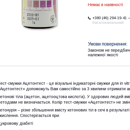
Немає в наявності
+380 (46) 294-19-41
багатоканальний
Законом не передбач
належної якості
ест-смужки Ацетонтест - це візуальні індикаторні смужки для in vit
Ацетонтест» допоможуть Вам самостійно за 3 хвилини отримати анал
етонові тіла (ацетон, ацетооцтова кислота). У здорових людей вм
етодами не визначається. Колір тест-смужки «Ацетонтест» не змі
етонурія – різке збільшення вмісту кетонових тіл в сечі в результа
кислення. Спостерігається при:
укровому діабеті