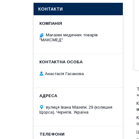
КОНТАКТИ
Магазин медичних товарів
"МАКСМЕД"
Анастасія Гасанова
Т
«
К
вулиця Івана Мазепи, 29 (колишня
м
Щорса), Чернігів, Україна
К
о
Ц