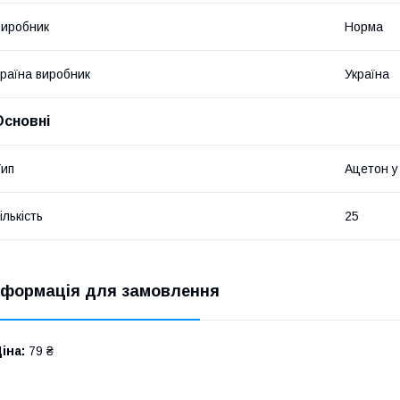
иробник
Норма
раїна виробник
Україна
Основні
ип
Ацетон у 
ількість
25
нформація для замовлення
іна:
79 ₴