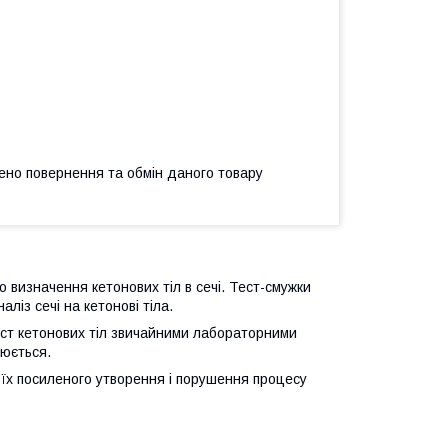
ено повернення та обмін даного товару
ro визначення кетонових тіл в сечі. Тест-смужки
із сечі на кетонові тіла.
іст кетонових тіл звичайними лабораторними
нюється.
ті їх посиленого утворення і порушення процесу