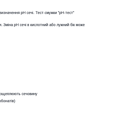
o визначення pH сечі. Тест-смужки "pH-тест"
. Зміна pH сечі в кислотний або лужний бік може
розщеплюють сечовину
рбонатів)