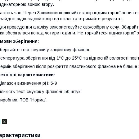
ндикаторною зоною вгору.
асічіть час. Через 3 хвилини порівняйте колір індикаторної зони т
найдіть відповідний колір на шкалі та отримайте результат.
ля проведення аналізу використовуйте свіжозібрану сечу. Збирайте 
ка зберігалася понад чотири години. Не торкайтеся індикаторної з
мови зберігання:
берігайте тест-смужки у закритому флаконі.
емпература зберігання від 1°C до 25°C та відносній вологості пові
ермін зберігання після розкриття пластикового флакона не більше 
ехнічні характеристики:
іапазон визначення pH: 5-9
ількість тест-смужок у флаконі: 50 штук.
иробник: ТОВ "Норма".
арактеристики