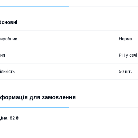
Основні
иробник
Норма
ип
PH у сечі
ількість
50 шт.
нформація для замовлення
іна:
82 ₴