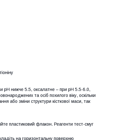
тіоніну
и pH нижче 5.5, оксалатне – при pH 5.5-6.0,
овонароджених та осіб похилого віку, оскільки
ня або зміни структури кісткової маси, так
ийте пластиковий флакон. Реагенти тест-смуг
окладіть на горизонтальну поверхню