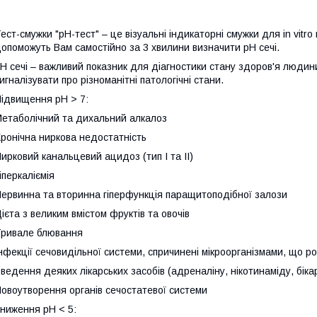
ест-смужки "pH-тест" – це візуальні індикаторні смужки для in vitr
опоможуть Вам самостійно за 3 хвилини визначити pH сечі.
H сечі – важливий показник для діагностики стану здоров'я людини
игналізувати про різноманітні патологічні стани.
ідвищення pH > 7:
етаболічний та дихальний алкалоз
ронічна ниркова недостатність
ирковий канальцевий ацидоз (тип І та II)
іперкаліємія
ервинна та вторинна гіперфункція паращитоподібної залози
ієта з великим вмістом фруктів та овочів
ривале блювання
нфекції сечовидільної системи, спричинені мікроорганізмами, що 
ведення деяких лікарських засобів (адреналіну, нікотинаміду, біка
овоутворення органів сечостатевої системи
ниження pH < 5: