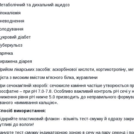
етаболічний та дихальний ацидоз
іпокаліємія
Зневоднення
олодування
укровий діабет
уберкульоз
арячка
иражена діарея
рийом лікарських засобів: аскорбінової кислоти, кортикотропіну, ме
ієта з високим вмістом м'ясного білка, журавлини
ри сечокам'яній хворобі: сечокисле каміння частіше утворюється пр
осфатне – при pH 7.0-7.8. Особливо важливий контроль pH сечі у н
ниження рівня pH нижче 5.0 призводить до неправильного формуван
ваного «вимивання кальцію».
Спосіб використання:
ідкрийте пластиковий флакон - візьміть тест-смужку й одразу закр
утливі до вологи!
анурте тест-смужку індикаторною зоною в сечу на пару секунд і п