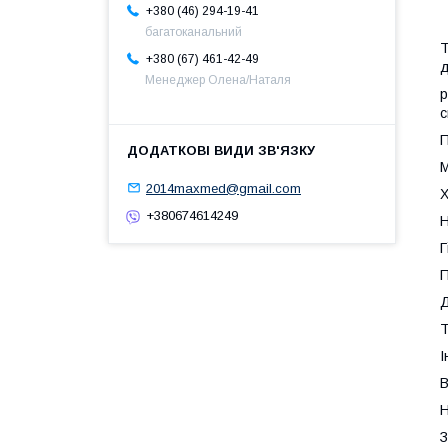
+380 (46) 294-19-41
багатоканальний
Т
+380 (67) 461-42-49
д
Менеджер Олена/Наталя
p
с
П
М
2014maxmed@gmail.com
Х
+380674614249
Н
Г
П
Д
Т
І
В
Н
З