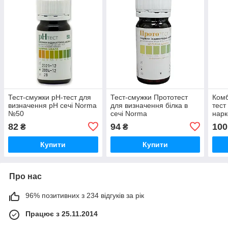
Тест-смужки pH-тест для
Тест-смужки Прототест
Комб
визначення pH сечі Norma
для визначення білка в
тест
№50
сечі Norma
нарк
(амф
82
94
100
₴
₴
мет
мари
Купити
Купити
кок
Про нас
96% позитивних з 234 відгуків за рік
Працює з 25.11.2014