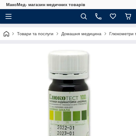
МаксМед- магазин медичних товарів
Товари та послуги
Домашня медицина
Глюкометри т