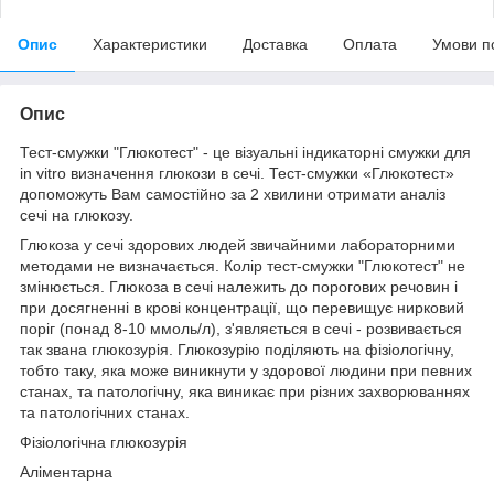
Опис
Характеристики
Доставка
Оплата
Умови п
Опис
Тест-смужки "Глюкотест" - це візуальні індикаторні смужки для
in vitro визначення глюкози в сечі. Тест-смужки «Глюкотест»
допоможуть Вам самостійно за 2 хвилини отримати аналіз
сечі на глюкозу.
Глюкоза у сечі здорових людей звичайними лабораторними
методами не визначається. Колір тест-смужки "Глюкотест" не
змінюється. Глюкоза в сечі належить до порогових речовин і
при досягненні в крові концентрації, що перевищує нирковий
поріг (понад 8-10 ммоль/л), з'являється в сечі - розвивається
так звана глюкозурія. Глюкозурію поділяють на фізіологічну,
тобто таку, яка може виникнути у здорової людини при певних
станах, та патологічну, яка виникає при різних захворюваннях
та патологічних станах.
Фізіологічна глюкозурія
Аліментарна