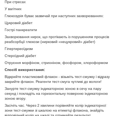
При стресах
У вагітних
Глюкозурія буває зазвичай при наступних захворюваннях:
Цукровий діабет
Гострі панкреатити
Захворювання нирок, що протікають із порушенням процесів
реабсорбції глюкози (нирковий «нецукровий» діабет)
Гіпертиреоїдизм
Стероїдний діабет
Отруєння морфіном, стрихніном, фосфором, хлороформом
Спосіб використання:
Відкрийте пластиковий флакон - візьміть тест-смужку і відразу
закрийте флакон. Реагенти тест-смуга чутливі до вологи!
Занурте тест-смужку індикаторною зоною в сечу на пару
секунд і покладіть на горизонтальну поверхню індикаторною
зоною вгору.
Засічіть час. Через 2 хвилини порівняйте колір індикаторної
зони тест-смужки зі шкалою на етикетці флакона, знайдіть
відповідний колір на шкалі та отримайте результат.