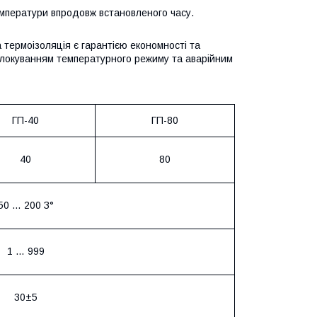
емператури впродовж встановленого часу.
 термоізоляція є гарантією економності та
 блокуванням температурного режиму та аварійним
ГП-40
ГП-80
40
80
50 … 200 З°
1 … 999
30±5