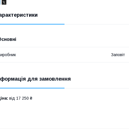
арактеристики
Основні
иробник
Заповіт
нформація для замовлення
іна:
від 17 250 ₴