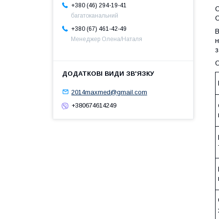
+380 (46) 294-19-41
С
багатоканальний
С
+380 (67) 461-42-49
В
Менеджер Олена/Наталя
н
з
О
2014maxmed@gmail.com
+380674614249