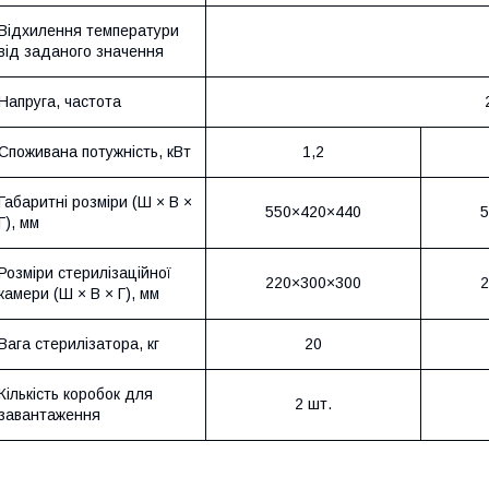
Відхилення температури
від заданого значення
Напруга, частота
Споживана потужність, кВт
1,2
Габаритні розміри (Ш × В ×
550×420×440
5
Г), мм
Розміри стерилізаційної
220×300×300
2
камери (Ш × В × Г), мм
Вага стерилізатора, кг
20
Кількість коробок для
2 шт.
завантаження