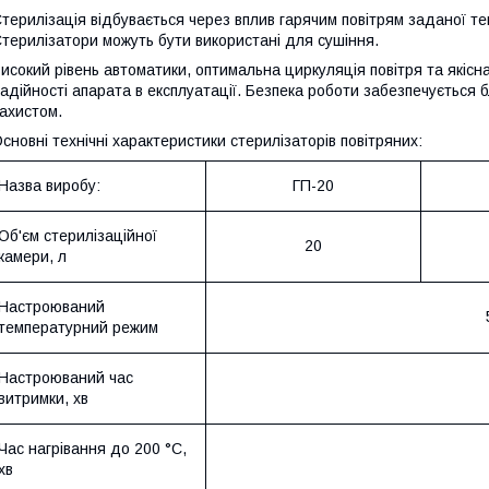
терилізація відбувається через вплив гарячим повітрям заданої т
терилізатори можуть бути використані для сушіння.
исокий рівень автоматики, оптимальна циркуляція повітря та якісна
адійності апарата в експлуатації. Безпека роботи забезпечується
ахистом.
сновні технічні характеристики стерилізаторів повітряних:
Назва виробу:
ГП-20
Об'єм стерилізаційної
20
камери, л
Настроюваний
температурний режим
Настроюваний час
витримки, хв
Час нагрівання до 200 °C,
хв