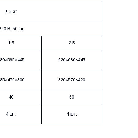
± 3 З°
220 В, 50 Гц
1,5
2,5
80×595×445
620×680×445
85×470×300
320×570×420
40
60
4 шт.
4 шт.