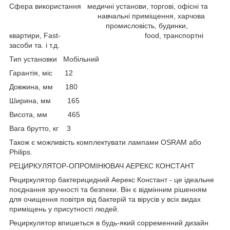
Сфера використання медичні установи, торгові, офісні та
навчальні приміщення, харчова
промисловість, будинки,
квартири, Fast- food, транспортні
засоби та. і т.д.
Тип установки Мобільний
Гарантія, міс 12
Довжина, мм 180
Ширина, мм 165
Висота, мм 465
Вага брутто, кг 3
Також є можливість комплектувати лампами OSRAM або
Philips.
РЕЦИРКУЛЯТОР-ОПРОМІНЮВАЧ АЕРЕКС КОНСТАНТ
Рециркулятор бактерицидний Аерекс Констант - це ідеальне
поєднання зручності та безпеки. Він є відмінним рішенням
для очищення повітря від бактерій та вірусів у всіх видах
приміщень у присутності людей.
Рециркулятор впишеться в будь-який сорременний дизайн