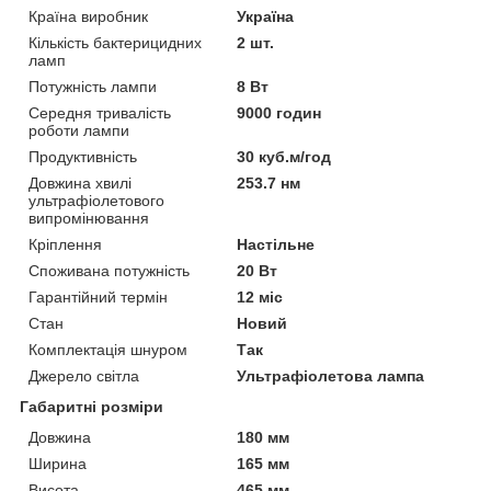
Країна виробник
Україна
Кількість бактерицидних
2 шт.
ламп
Потужність лампи
8 Вт
Середня тривалість
9000 годин
роботи лампи
Продуктивність
30 куб.м/год
Довжина хвилі
253.7 нм
ультрафіолетового
випромінювання
Кріплення
Настільне
Споживана потужність
20 Вт
Гарантійний термін
12 міс
Стан
Новий
Комплектація шнуром
Так
Джерело світла
Ультрафіолетова лампа
Габаритні розміри
Довжина
180 мм
Ширина
165 мм
Висота
465 мм