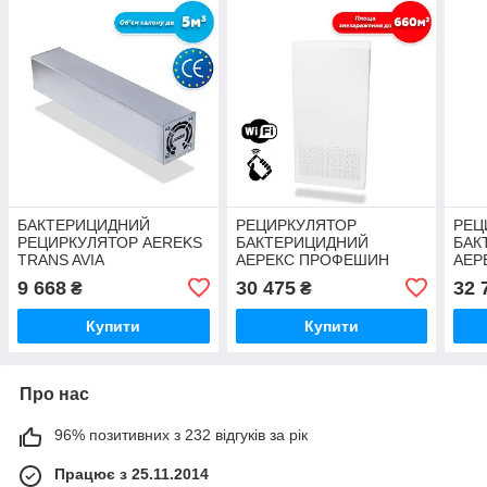
БАКТЕРИЦИДНИЙ
РЕЦИРКУЛЯТОР
РЕЦ
РЕЦИРКУЛЯТОР AEREKS
БАКТЕРИЦИДНИЙ
БАК
TRANS AVIA
АЕРЕКС ПРОФЕШИН
АЕР
1000
120
9 668
30 475
32 
₴
₴
Купити
Купити
Про нас
96% позитивних з 232 відгуків за рік
Працює з 25.11.2014