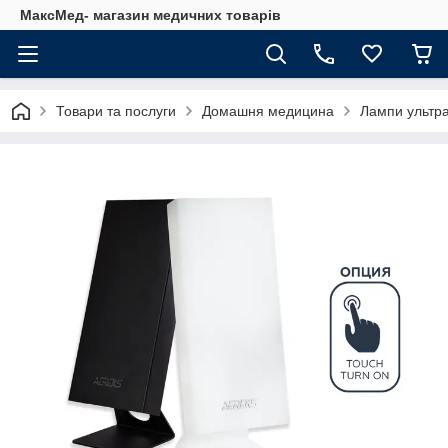
МаксМед- магазин медичних товарів
Товари та послуги
Домашня медицина
Лампи ультраф