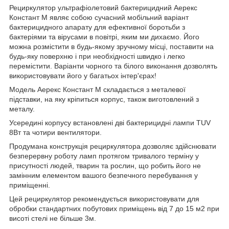
Рециркулятор ультрафіолетовий бактерицидний Аерекс
Констант М являє собою сучасний мобільний варіант
бактерицидного апарату для ефективної боротьби з
бактеріями та вірусами в повітрі, яким ми дихаємо. Його
можна розмістити в будь-якому зручному місці, поставити на
будь-яку поверхню і при необхідності швидко і легко
перемістити. Варіанти чорного та білого виконання дозволять
використовувати його у багатьох інтер'єрах!
Модель Аерекс Констант М складається з металевої
підставки, на яку кріпиться корпус, також виготовлений з
металу.
Усередині корпусу встановлені дві бактерицидні лампи TUV
8Вт та чотири вентилятори.
Продумана конструкція рециркулятора дозволяє здійснювати
безперервну роботу ламп протягом тривалого терміну у
присутності людей, тварин та рослин, що робить його не
замінним елементом вашого безпечного перебування у
приміщенні.
Цей рециркулятор рекомендується використовувати для
обробки стандартних побутових приміщень від 7 до 15 м2 при
висоті стелі не більше 3м.