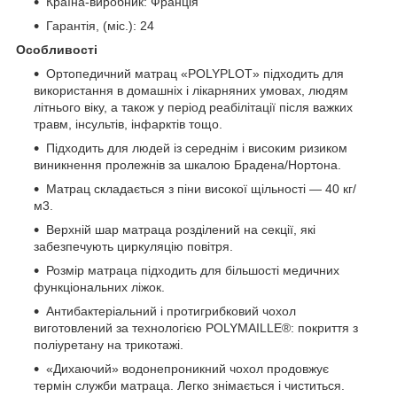
Країна-виробник: Франція
Гарантія, (міс.): 24
Особливості
Ортопедичний матрац «POLYPLOT» підходить для
використання в домашніх і лікарняних умовах, людям
літнього віку, а також у період реабілітації після важких
травм, інсультів, інфарктів тощо.
Підходить для людей із середнім і високим ризиком
виникнення пролежнів за шкалою Брадена/Нортона.
Матрац складається з піни високої щільності ― 40 кг/
м
3
.
Верхній шар матраца розділений на секції, які
забезпечують циркуляцію повітря.
Розмір матраца підходить для більшості медичних
функціональних ліжок.
Антибактеріальний і протигрибковий чохол
виготовлений за технологією POLYMAILLE®: покриття з
поліуретану на трикотажі.
«Дихаючий» водонепроникний чохол продовжує
термін служби матраца. Легко знімається і чиститься.