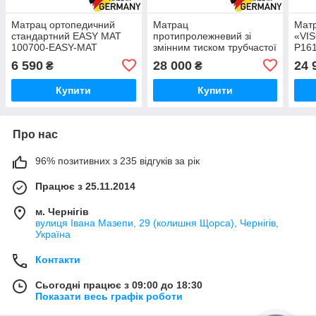
Матрац ортопедичний
Матрац
Матр
стандартний EASY MAT
протипролежневий зі
«VI
100700-EASY-MAT
змінним тиском трубчастої
P16
структури SOFT AIR WDS
6 590
28 000
24 
₴
₴
(110400-WDS)
Купити
Купити
Про нас
96% позитивних з 235 відгуків за рік
Працює з 25.11.2014
м. Чернігів
вулиця Івана Мазепи, 29 (колишня Щорса), Чернігів,
Україна
Контакти
Сьогодні працює з 09:00 до 18:30
Показати весь графік роботи