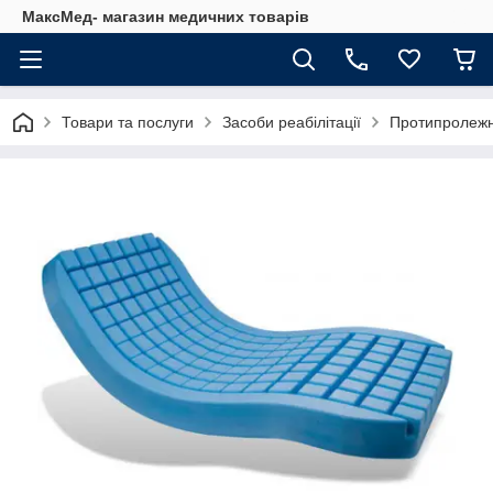
МаксМед- магазин медичних товарів
Товари та послуги
Засоби реабілітації
Протипролежн