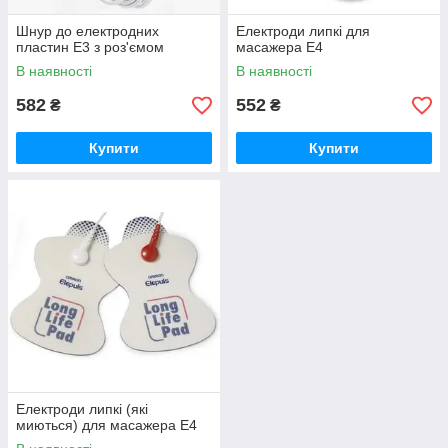
Шнур до електродних
Електроди липкі для
пластин E3 з роз'ємом
масажера E4
В наявності
В наявності
582
552
₴
₴
Купити
Купити
Електроди липкі (які
миються) для масажера Е4