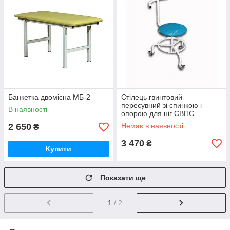
Банкетка двомісна МБ-2
Стілець гвинтовий
пересувний зі спинкою і
В наявності
опорою для ніг СВПС
2 650
Немає в наявності
₴
3 470
₴
Купити
Показати ще
1
/ 2