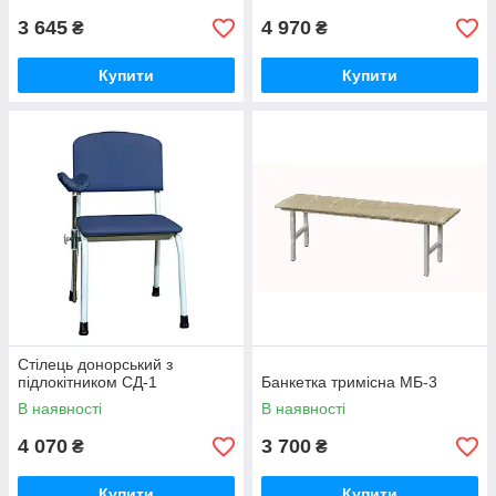
3 645
4 970
₴
₴
Купити
Купити
Стілець донорський з
підлокітником СД-1
Банкетка тримісна МБ-3
В наявності
В наявності
4 070
3 700
₴
₴
Купити
Купити