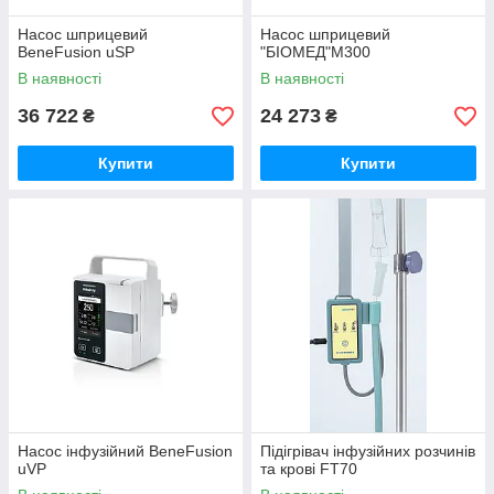
Насос шприцевий
Насос шприцевий
BeneFusion uSP
"БІОМЕД"М300
В наявності
В наявності
36 722
24 273
₴
₴
Купити
Купити
Насос інфузійний BeneFusion
Підігрівач інфузійних розчинів
uVP
та крові FT70