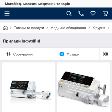
МаксМед- магазин медичних товарів
Товари та послуги
Медичне обладнання
Хірургія
Прилади інфузійні
Сортування
0
Фільтри