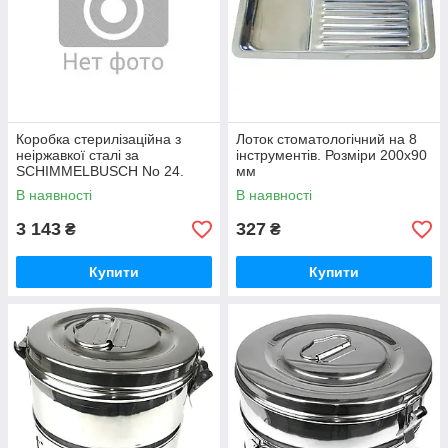
Коробка стерилізаційна з
Лоток стоматологічний на 8
неіржавкої сталі за
інструментів. Розміри 200x90
SCHIMMELBUSCH No 24.
мм
Діаметр 390 мм, висота 190
В наявності
В наявності
мм
3 143
327
₴
₴
Купити
Купити