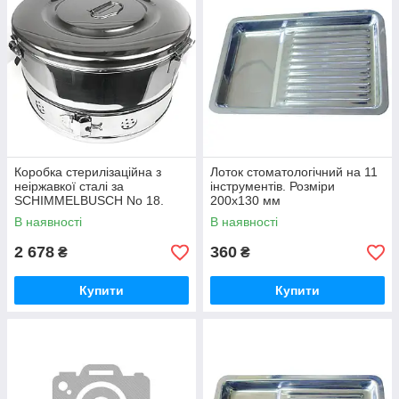
Коробка стерилізаційна з
Лоток стоматологічний на 11
неіржавкої сталі за
інструментів. Розміри
SCHIMMELBUSCH No 18.
200x130 мм
Діаметр 340 мм, висота 190
В наявності
В наявності
мм
2 678
360
₴
₴
Купити
Купити