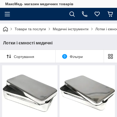
МаксМед- магазин медичних товарів
Товари та послуги
Медичні інструменти
Лотки і ємно
Лотки і ємності медичні
Сортування
0
Фільтри