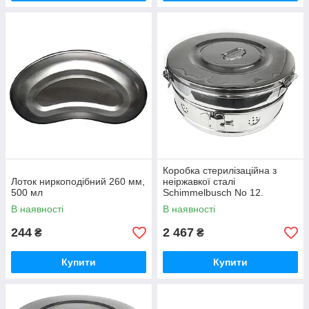
Коробка стерилізаційна з
Лоток ниркоподібний 260 мм,
неіржавкої сталі
500 мл
Schimmelbusch No 12.
Діаметр 340 мм, висота 145
В наявності
В наявності
мм
244
2 467
₴
₴
Купити
Купити