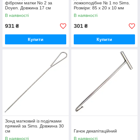
фіброми матки No 2 за
ложкоподібне № 1 по Sims.
Doyen. Довжина 17 см
Розміри: 85 х 20 х 10 мм
В наявності
В наявності
931
301
₴
₴
Купити
Купити
Зонд матковий із поділками
прямий за Sims. Довжина 30
см
Гачок декапітаційний
В наявності
В наявності