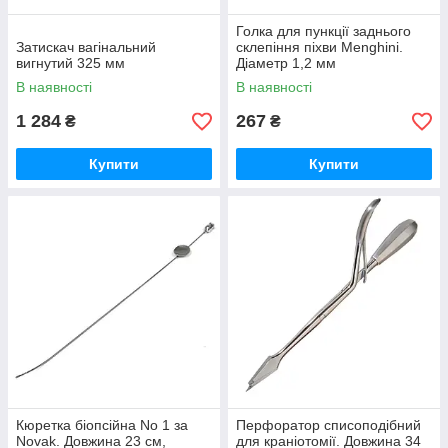
Голка для пункції заднього
Затискач вагінальний
склепіння піхви Menghini.
вигнутий 325 мм
Діаметр 1,2 мм
В наявності
В наявності
1 284
267
₴
₴
Купити
Купити
Кюретка біопсійна No 1 за
Перфоратор списоподібний
Novak. Довжина 23 см,
для краніотомії. Довжина 34