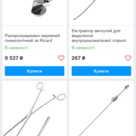
Екстрактор вигнутий для
Ранорозширювач черевний
видалення
гінекологічний за Ricard
внутрішньоматкової спіралі
через Krayenbuhl. Довжина
В наявності
В наявності
29 см
9 537
267
₴
₴
Купити
Купити