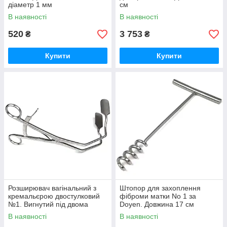
діаметр 1 мм
см
В наявності
В наявності
520
3 753
₴
₴
Купити
Купити
Розширювач вагінальний з
Штопор для захоплення
кремальєрою двостулковий
фіброми матки No 1 за
№1. Вигнутий під двома
Doyen. Довжина 17 см
кутами 45 градусів
В наявності
В наявності