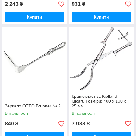
2 243
931
₴
₴
Купити
Купити
Краніокласт за Kielland-
luikart. Розміри: 400 х 100 х
Зеркало OTTO Brunner № 2
25 мм
В наявності
В наявності
840
7 938
₴
₴