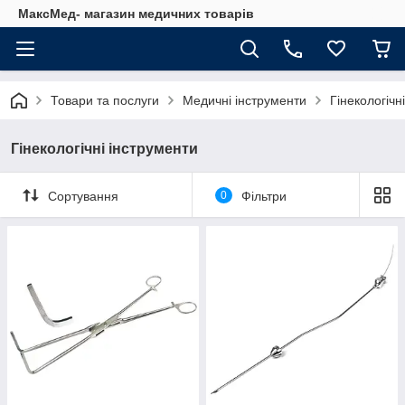
МаксМед- магазин медичних товарів
Товари та послуги
Медичні інструменти
Гінекологічн
Гінекологічні інструменти
Сортування
0
Фільтри