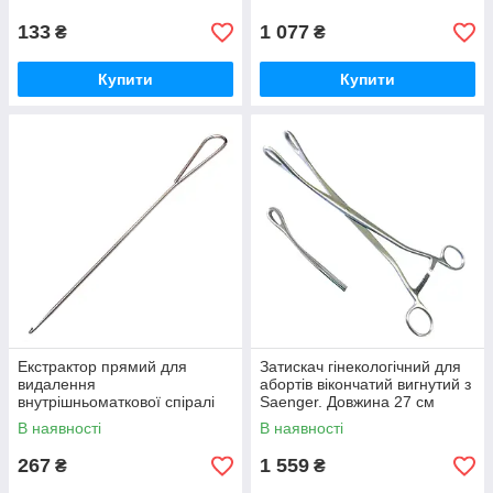
133
1 077
₴
₴
Купити
Купити
Екстрактор прямий для
Затискач гінекологічний для
видалення
абортів вікончатий вигнутий з
внутрішньоматкової спіралі
Saenger. Довжина 27 см
через Krayenbuhl. Довжина
В наявності
В наявності
29 см
267
1 559
₴
₴