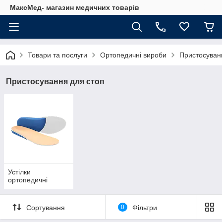
МаксМед- магазин медичних товарів
Товари та послуги
Ортопедичні вироби
Пристосуван
Пристосування для стоп
Устілки
ортопедичні
Сортування
0
Фільтри