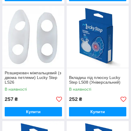
Розширювач міжпальцевий (з
двома петлями) Lucky Step
Вкладиш під плюсну Lucky
LS26
Step LS08 (Універсальний)
В наявності
В наявності
257
252
₴
₴
Купити
Купити