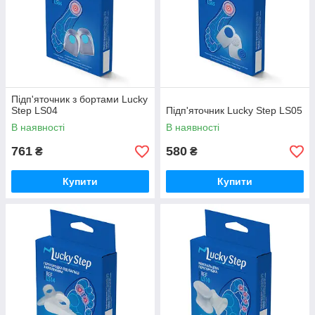
Підп'яточник з бортами Lucky
Step LS04
Підп'яточник Lucky Step LS05
В наявності
В наявності
761
580
₴
₴
Купити
Купити