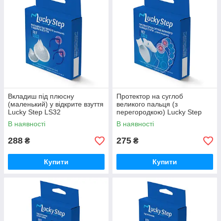
Вкладиш під плюсну
Протектор на суглоб
(маленький) у відкрите взуття
великого пальця (з
Lucky Step LS32
перегородкою) Lucky Step
(Універсальний)
LS22
В наявності
В наявності
288
275
₴
₴
Купити
Купити