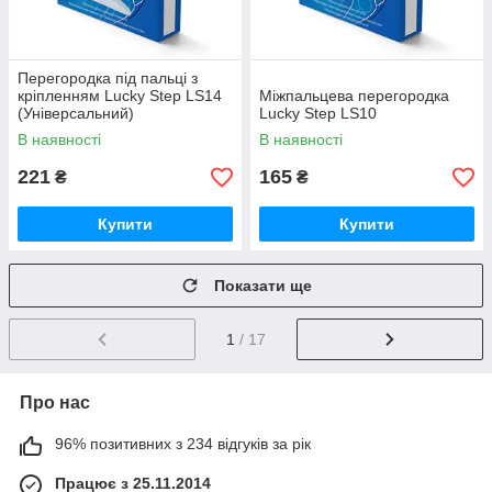
Перегородка під пальці з
кріпленням Lucky Step LS14
Міжпальцева перегородка
(Універсальний)
Lucky Step LS10
В наявності
В наявності
221
165
₴
₴
Купити
Купити
Показати ще
1
/ 17
Про нас
96% позитивних з 234 відгуків за рік
Працює з 25.11.2014