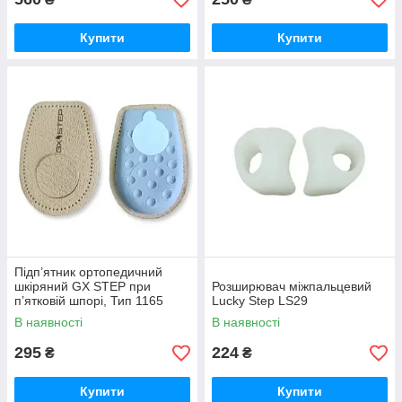
Купити
Купити
Підп’ятник ортопедичний
шкіряний GX STEP при
Розширювач міжпальцевий
п’ятковій шпорі, Тип 1165
Lucky Step LS29
В наявності
В наявності
295
224
₴
₴
Купити
Купити