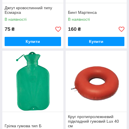
Джгут кровоспинний типу
Есмарха
Бинт Мартенса
В наявності
В наявності
75
160
₴
₴
Купити
Купити
Круг протипролежневий
підкладний гумовий Lux 40
Грілка гумова тип Б
см