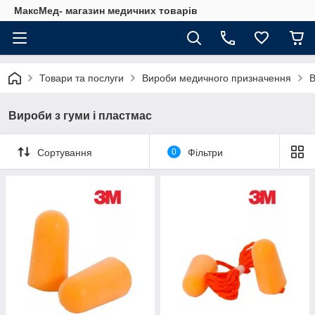
МаксМед- магазин медичних товарів
Товари та послуги
Вироби медичного призначення
В
Вироби з гуми і пластмас
Сортування
0
Фільтри