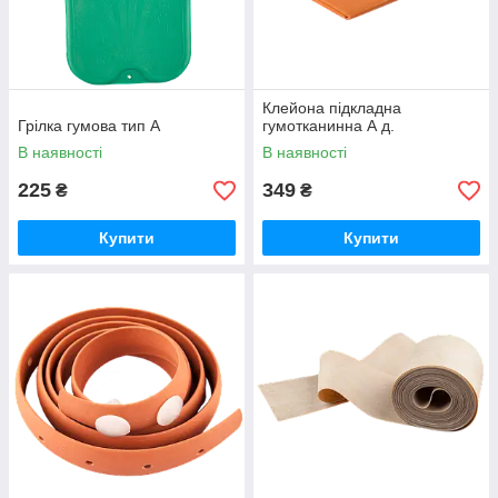
Клейона підкладна
Грілка гумова тип А
гумотканинна А д.
В наявності
В наявності
225
349
₴
₴
Купити
Купити